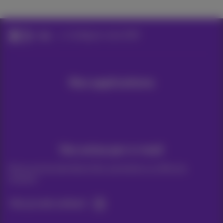
Aide
Configurer votre GSM
Nos applications
Vos actus par e-mail
Découvrez les dernières infos, promotions ou offres du
moment
Oui, je suis curieux!