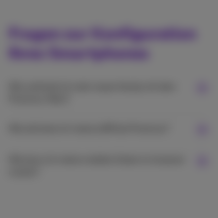
Fragen zur Konfiguration
Ihres Smartphones
Wie verbinde ich mein neues Handy mit dem
Proximus-Netz?
Wie aktiviere ich meine eSIM bei Proximus?
Wie kann ich meine mobilen Daten im Ausland
nutzen?