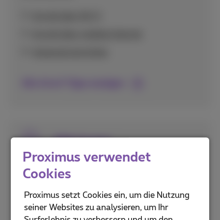
Anrufe über Wi-Fi
Anrufe über mobiles Internet
Voicemail einrichten
Alle Anruf-Tipps anzeigen
SIM-Karten
Proximus verwendet
Alles zur Aktivierung und Einrichtung Ihrer
Cookies
SIM-Karte, einschließlich eSIM-Technologie
und Sicherheitsfunktionen wie PIN-Codes.
Proximus setzt Cookies ein, um die Nutzung
seiner Websites zu analysieren, um Ihr
PUK- und PIN-Codes