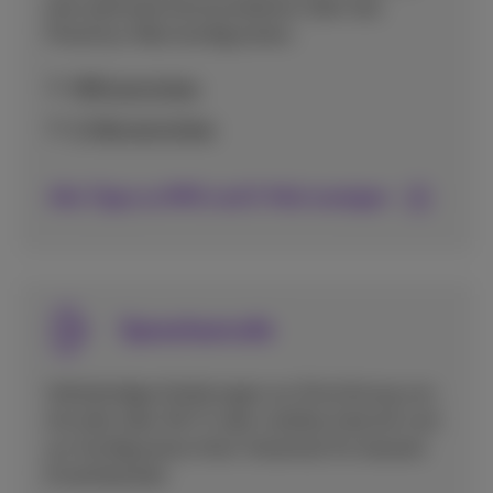
eine optimale Kommunikation über das
Proximus-Netz konfigurieren.
MMS einrichten
E-Mail einrichten
Alle Tipps zu MMS und E-Mail anzeigen
Sprachanrufe
Vollständige Anleitungen zur Einrichtung von
Anrufen über Wi-Fi oder mobiles Internet und
zur Konfiguration Ihrer Voicemail für bessere
Erreichbarkeit.