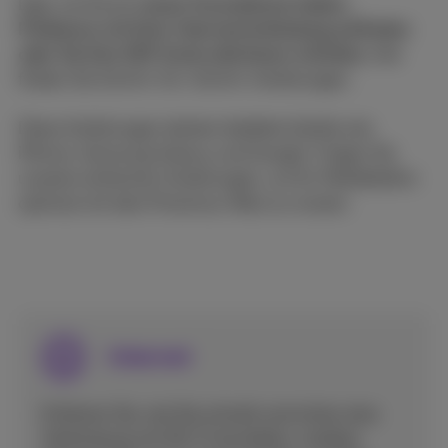
Egal, ob Sie ein
neues Smartphone haben,
Probleme mit Ihrer Internetverbindung auftreten
oder Sie Ihre SIM-Karte aktivieren möchten,
hier
finden Sie Schritt-für-Schritt-Anleitungen.
Diese Anleitungen decken beliebte Geräte wie
iPhone, Samsung Galaxy und Google. Folgen Sie
unseren einfachen Anleitungen, um Ihr Mobiltelefon
optimal mit dem Proximus-Netz zu nutzen.
Internet
Erfahren Sie, wie Sie schnell und sicher eine
Verbindung mit Wi-Fi herstellen, mobiles