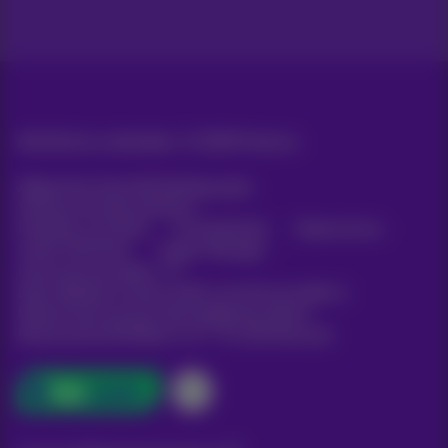
Alle Rechte vorbehalten. ©
2026
Proximus
Allgemeine Geschäftsbedingungen,
Verbraucherinformationen
Preisliste und Tarife
Erreichbarkeit
Datenschutz
Cookie-Richtlinie
Cookie-Manager
Unternehmensdaten
Diese Website wurde erstellt und wird verwaltet in
Übereinstimmung mit dem belgischen Recht.
Boulevard du Roi Albert II, 27 - B-1030 Brüssel.