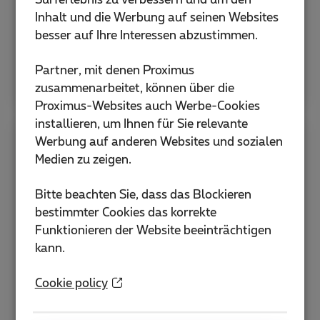
Surferlebnis zu verbessern und um den
Inhalt und die Werbung auf seinen Websites
eSIM aktivieren
besser auf Ihre Interessen abzustimmen.
Hilfe zu SIM und PIN
Partner, mit denen Proximus
zusammenarbeitet, können über die
Proximus-Websites auch Werbe-Cookies
installieren, um Ihnen für Sie relevante
Werbung auf anderen Websites und sozialen
Apps
Medien zu zeigen.
Bitte beachten Sie, dass das Blockieren
Entdecken Sie die MyProximus-App und
bestimmter Cookies das korrekte
weitere hilfreiche Anwendungen, um Ihr
Funktionieren der Website beeinträchtigen
Abonnement zu verwalten und Ihre Dienste zu
kann.
optimieren.
Cookie policy
MyProximus-App
Wie lade ich die Proximus+ App herunter?