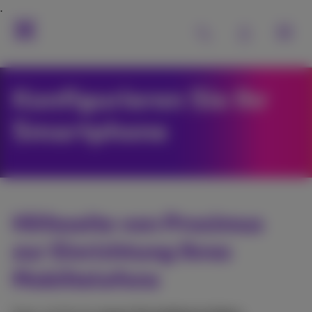
Konfigurieren Sie Ihr
Smartphone
Hilfeseite von Proximus
zur Einrichtung Ihres
Mobiltelefons