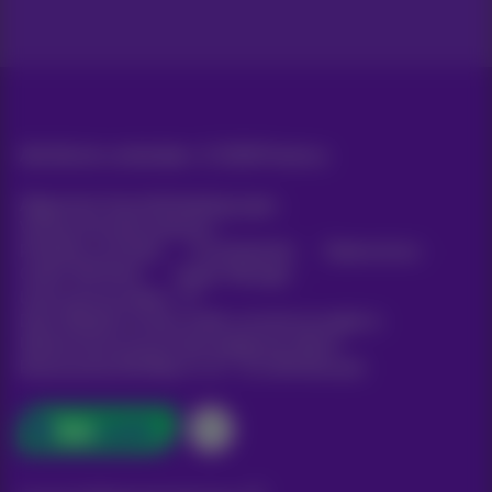
Alle Rechte vorbehalten. ©
2026
Proximus
Allgemeine Geschäftsbedingungen,
Verbraucherinformationen
Preisliste und Tarife
Erreichbarkeit
Datenschutz
Cookie-Richtlinie
Cookie-Manager
Unternehmensdaten
Diese Website wurde erstellt und wird verwaltet in
Übereinstimmung mit dem belgischen Recht.
Boulevard du Roi Albert II, 27 - B-1030 Brüssel.