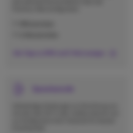
eine optimale Kommunikation über das
Proximus-Netz konfigurieren.
MMS einrichten
E-Mail einrichten
Alle Tipps zu MMS und E-Mail anzeigen
Sprachanrufe
Vollständige Anleitungen zur Einrichtung von
Anrufen über Wi-Fi oder mobiles Internet und
zur Konfiguration Ihrer Voicemail für bessere
Erreichbarkeit.