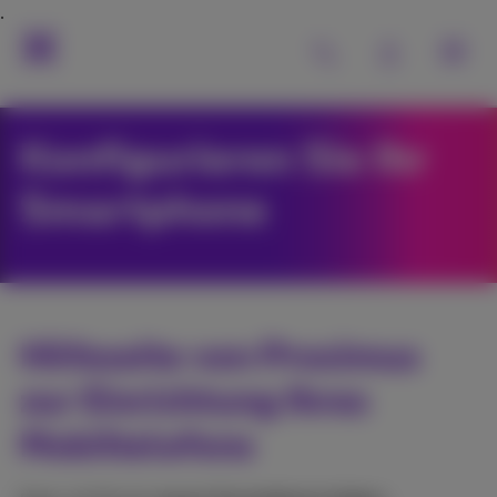
Konfigurieren Sie Ihr
Smartphone
Hilfeseite von Proximus
zur Einrichtung Ihres
Mobiltelefons