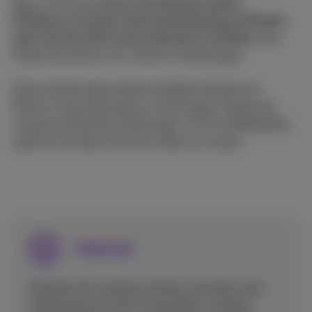
Egal, ob Sie ein
neues Smartphone haben,
Probleme mit Ihrer Internetverbindung auftreten
oder Sie Ihre SIM-Karte aktivieren möchten,
hier
finden Sie Schritt-für-Schritt-Anleitungen.
Diese Anleitungen decken beliebte Geräte wie
iPhone, Samsung Galaxy und Google. Folgen Sie
unseren einfachen Anleitungen, um Ihr Mobiltelefon
optimal mit dem Proximus-Netz zu nutzen.
Internet
Erfahren Sie, wie Sie schnell und sicher eine
Verbindung mit Wi-Fi herstellen, mobiles