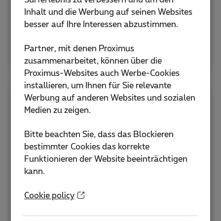
Surferlebnis zu verbessern und um den
Inhalt und die Werbung auf seinen Websites
eSIM aktivieren
besser auf Ihre Interessen abzustimmen.
Hilfe zu SIM und PIN
Partner, mit denen Proximus
zusammenarbeitet, können über die
Proximus-Websites auch Werbe-Cookies
installieren, um Ihnen für Sie relevante
Werbung auf anderen Websites und sozialen
Apps
Medien zu zeigen.
Bitte beachten Sie, dass das Blockieren
Entdecken Sie die MyProximus-App und
bestimmter Cookies das korrekte
weitere hilfreiche Anwendungen, um Ihr
Funktionieren der Website beeinträchtigen
Abonnement zu verwalten und Ihre Dienste zu
kann.
optimieren.
Cookie policy
MyProximus-App
Wie lade ich die Proximus+ App herunter?