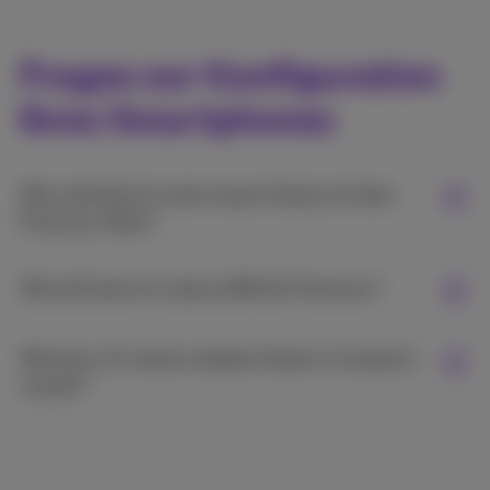
Fragen zur Konfiguration
Ihres Smartphones
Wie verbinde ich mein neues Handy mit dem
Proximus-Netz?
Wie aktiviere ich meine eSIM bei Proximus?
Wie kann ich meine mobilen Daten im Ausland
nutzen?