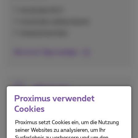
Anrufe über Wi-Fi
Anrufe über mobiles Internet
Voicemail einrichten
Alle Anruf-Tipps anzeigen
SIM-Karten
Proximus verwendet
Alles zur Aktivierung und Einrichtung Ihrer
Cookies
SIM-Karte, einschließlich eSIM-Technologie
und Sicherheitsfunktionen wie PIN-Codes.
Proximus setzt Cookies ein, um die Nutzung
seiner Websites zu analysieren, um Ihr
PUK- und PIN-Codes