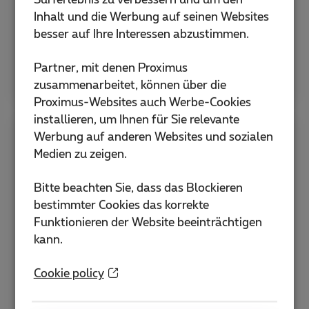
Surferlebnis zu verbessern und um den
Inhalt und die Werbung auf seinen Websites
eSIM aktivieren
besser auf Ihre Interessen abzustimmen.
Hilfe zu SIM und PIN
Partner, mit denen Proximus
zusammenarbeitet, können über die
Proximus-Websites auch Werbe-Cookies
installieren, um Ihnen für Sie relevante
Werbung auf anderen Websites und sozialen
Apps
Medien zu zeigen.
Bitte beachten Sie, dass das Blockieren
Entdecken Sie die MyProximus-App und
bestimmter Cookies das korrekte
weitere hilfreiche Anwendungen, um Ihr
Funktionieren der Website beeinträchtigen
Abonnement zu verwalten und Ihre Dienste zu
kann.
optimieren.
Cookie policy
MyProximus-App
Wie lade ich die Proximus+ App herunter?