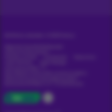
Alle Rechte vorbehalten. ©
2026
Proximus
Allgemeine Geschäftsbedingungen,
Verbraucherinformationen
Preisliste und Tarife
Erreichbarkeit
Datenschutz
Cookie-Richtlinie
Cookie-Manager
Unternehmensdaten
Diese Website wurde erstellt und wird verwaltet in
Übereinstimmung mit dem belgischen Recht.
Boulevard du Roi Albert II, 27 - B-1030 Brüssel.