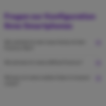
Fragen zur Konfiguration
Ihres Smartphones
Wie verbinde ich mein neues Handy mit dem
Proximus-Netz?
Wie aktiviere ich meine eSIM bei Proximus?
Wie kann ich meine mobilen Daten im Ausland
nutzen?