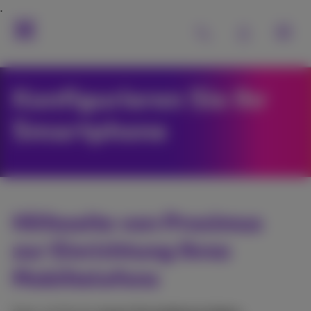
Konfigurieren Sie Ihr
Smartphone
Hilfeseite von Proximus
zur Einrichtung Ihres
Mobiltelefons