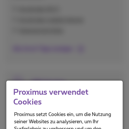
Anrufe über Wi-Fi
Anrufe über mobiles Internet
Voicemail einrichten
Alle Anruf-Tipps anzeigen
SIM-Karten
Proximus verwendet
Alles zur Aktivierung und Einrichtung Ihrer
Cookies
SIM-Karte, einschließlich eSIM-Technologie
und Sicherheitsfunktionen wie PIN-Codes.
Proximus setzt Cookies ein, um die Nutzung
seiner Websites zu analysieren, um Ihr
PUK- und PIN-Codes