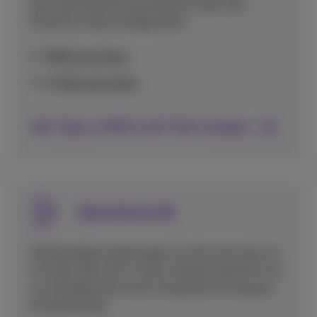
eine optimale Kommunikation über das
Proximus-Netz konfigurieren.
MMS einrichten
E-Mail einrichten
Alle Tipps zu MMS und E-Mail anzeigen
Sprachanrufe
Vollständige Anleitungen zur Einrichtung von
Anrufen über Wi-Fi oder mobiles Internet und
zur Konfiguration Ihrer Voicemail für bessere
Erreichbarkeit.