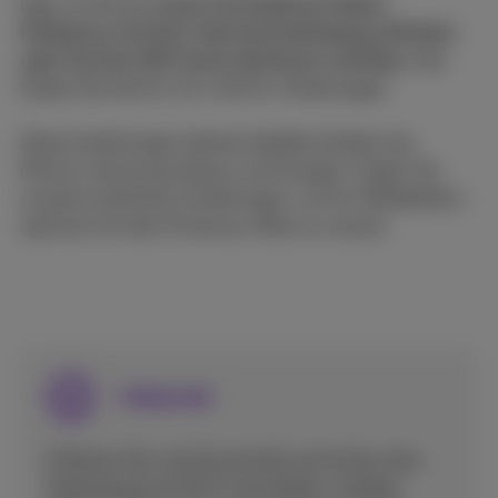
Egal, ob Sie ein
neues Smartphone haben,
Probleme mit Ihrer Internetverbindung auftreten
oder Sie Ihre SIM-Karte aktivieren möchten,
hier
finden Sie Schritt-für-Schritt-Anleitungen.
Diese Anleitungen decken beliebte Geräte wie
iPhone, Samsung Galaxy und Google. Folgen Sie
unseren einfachen Anleitungen, um Ihr Mobiltelefon
optimal mit dem Proximus-Netz zu nutzen.
Internet
Erfahren Sie, wie Sie schnell und sicher eine
Verbindung mit Wi-Fi herstellen, mobiles