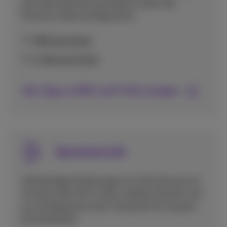
eine optimale Kommunikation über das
Proximus-Netz konfigurieren.
MMS einrichten
E-Mail einrichten
Alle Tipps zu MMS und E-Mail anzeigen
Sprachanrufe
Vollständige Anleitungen zur Einrichtung von
Anrufen über Wi-Fi oder mobiles Internet und
zur Konfiguration Ihrer Voicemail für bessere
Erreichbarkeit.