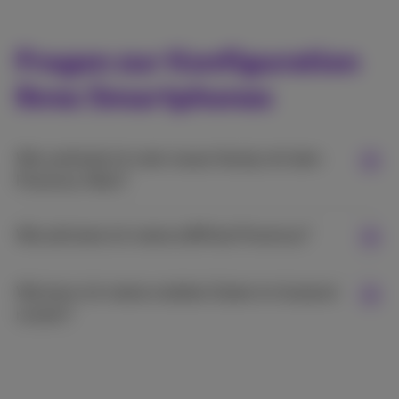
Fragen zur Konfiguration
Ihres Smartphones
Wie verbinde ich mein neues Handy mit dem
Proximus-Netz?
Wie aktiviere ich meine eSIM bei Proximus?
Wie kann ich meine mobilen Daten im Ausland
nutzen?