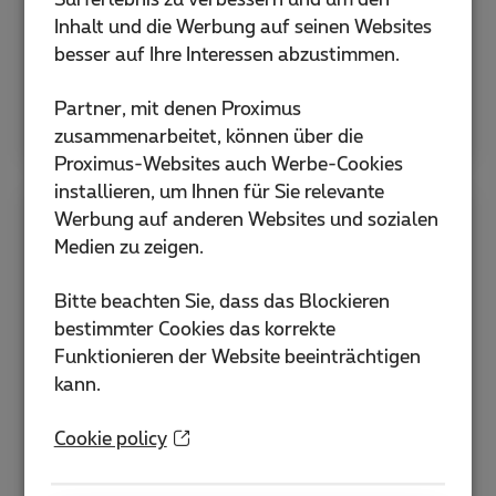
Surferlebnis zu verbessern und um den
Inhalt und die Werbung auf seinen Websites
eSIM aktivieren
besser auf Ihre Interessen abzustimmen.
Hilfe zu SIM und PIN
Partner, mit denen Proximus
zusammenarbeitet, können über die
Proximus-Websites auch Werbe-Cookies
installieren, um Ihnen für Sie relevante
Werbung auf anderen Websites und sozialen
Apps
Medien zu zeigen.
Bitte beachten Sie, dass das Blockieren
Entdecken Sie die MyProximus-App und
bestimmter Cookies das korrekte
weitere hilfreiche Anwendungen, um Ihr
Funktionieren der Website beeinträchtigen
Abonnement zu verwalten und Ihre Dienste zu
kann.
optimieren.
Cookie policy
MyProximus-App
Wie lade ich die Proximus+ App herunter?