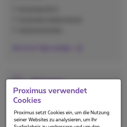
Anrufe über Wi-Fi
Anrufe über mobiles Internet
Voicemail einrichten
Alle Anruf-Tipps anzeigen
SIM-Karten
Proximus verwendet
Alles zur Aktivierung und Einrichtung Ihrer
Cookies
SIM-Karte, einschließlich eSIM-Technologie
und Sicherheitsfunktionen wie PIN-Codes.
Proximus setzt Cookies ein, um die Nutzung
seiner Websites zu analysieren, um Ihr
PUK- und PIN-Codes