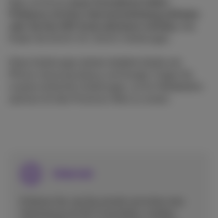
Egal, ob Sie ein
neues Smartphone haben,
Probleme mit Ihrer Internetverbindung auftreten
oder Sie Ihre SIM-Karte aktivieren möchten,
hier
finden Sie Schritt-für-Schritt-Anleitungen.
Diese Anleitungen decken beliebte Geräte wie
iPhone, Samsung Galaxy und Google. Folgen Sie
unseren einfachen Anleitungen, um Ihr Mobiltelefon
optimal mit dem Proximus-Netz zu nutzen.
Internet
Erfahren Sie, wie Sie schnell und sicher eine
Verbindung mit Wi-Fi herstellen, mobiles