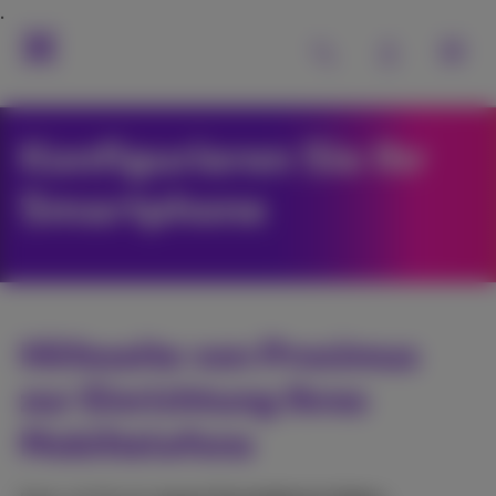
Konfigurieren Sie Ihr
Smartphone
Hilfeseite von Proximus
zur Einrichtung Ihres
Mobiltelefons