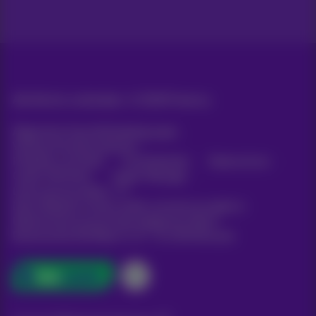
Alle Rechte vorbehalten. ©
2026
Proximus
Allgemeine Geschäftsbedingungen,
Verbraucherinformationen
Preisliste und Tarife
Erreichbarkeit
Datenschutz
Cookie-Richtlinie
Cookie-Manager
Unternehmensdaten
Diese Website wurde erstellt und wird verwaltet in
Übereinstimmung mit dem belgischen Recht.
Boulevard du Roi Albert II, 27 - B-1030 Brüssel.