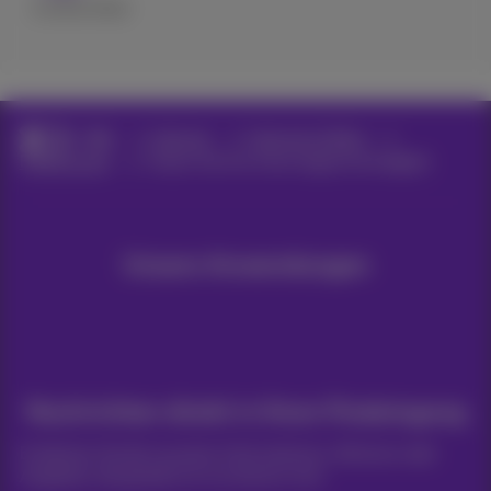
Excellent
Bad
Hilfe
Internet
Internet im Büro
Fehlersuche
Testen Sie Ihre Internetgeschwindigkeit
Unsere Anwendungen
Nachrichten direkt in Ihren Posteingang
Entdecken Sie die neuesten Informationen, Aktionen oder
Angebote, die gerade erst erschienen sind