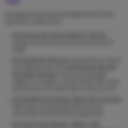
Test
Die Ergebnisse des Geschwindigkeitstests können
beeinflusst werden durch:
Die Grenzen der Technologie W-LAN: Sie
werden mit W-LAN nie so schnell sein wie mit
Kabel.
Die Anzahl der Personen
, die bei Ihnen zu Hause
zum Zeitpunkt des Tests
das Internet oder den
Fernseher benutzen
. Um ein zuverlässiges
Ergebnis zu erhalten, machen Sie den Test, wenn
niemand sonst fernsieht oder im Internet surft.
Die Qualität Ihres Handy, Tablet oder Computer
:
Ältere oder sehr günstige Geräte sind mit
schlechteren WLAN-Karten ausgestattet.
Der Status Ihres Handys,
Tablets oder