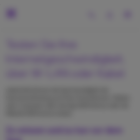
Testen Sie Ihre
Internetgeschwindigkeit,
über W-LAN oder Kabel
odduitsSie können die Geschwindigkeit der
Internetverbindung auf Ihres Smartphones, Tablets
oder Computers über die App MyProximus oder die
Website MyProximus testen.
Zu wissen und zu tun vor dem