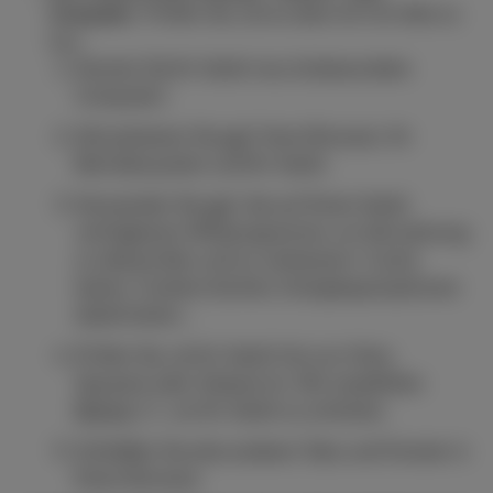
Compute
r: Prüfen Sie, ob es oben ist! Um dies zu
tun:
Starten Sie Ihr Gerät neu (insbesondere
Computer).
Aktualisieren Sie ggf. Ihren Browser, Ihr
Betriebssystem und Ihr Gerät.
Verwenden Sie ggf. die auf Ihrem Gerät
verfügbaren Hilfsprogramme, um die Leistung
zu überprüfen und zu verbessern: Cache
leeren, Cookies löschen, Energiesparoptionen
deaktivieren...
Prüfen Sie, ob Ihr Gerät frei von Viren,
Spyware oder Adware ist. Wir empfehlen
Norton
, um Ihr Gerät zu schützen.
Schließen Sie alle anderen Tabs und Fenster in
Ihrem Browser.