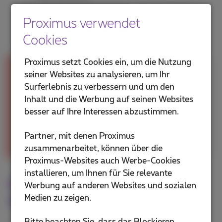
Laden Sie nicht herunter, während Sie Ihre
Proximus verwendet
Geschwindigkeit messen.
Cookies
Proximus setzt Cookies ein, um die Nutzung
Die Internetgeschwindigkeit
seiner Websites zu analysieren, um Ihr
Surferlebnis zu verbessern und um den
kann variieren
Inhalt und die Werbung auf seinen Websites
Je nach Uhrzeit, Gerät und Standort
besser auf Ihre Interessen abzustimmen.
ist die Geschwindigkeit des Internets
nicht immer gleich hoch. Dies gilt
Partner, mit denen Proximus
insbesondere für W-LAN.
zusammenarbeitet, können über die
Proximus-Websites auch Werbe-Cookies
installieren, um Ihnen für Sie relevante
Geschwindigkeitstest über die
Werbung auf anderen Websites und sozialen
Medien zu zeigen.
App (GSM und Tablets)