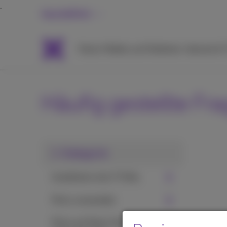
Geschäftlich
Packs
Mobile und Telefonie
Internet &
Häufig gestellte Fr
1. Kategorie
Installieren eine TV Box
Pickx verwenden
Pickx auf Ihrem Handy