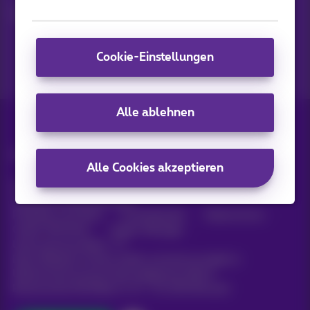
Lassen Sie uns das tun!
Cookie-Einstellungen
Alle ablehnen
Alle Rechte vorbehalten. ©
2026
Proximus
Alle Cookies akzeptieren
Allgemeine Geschäftsbedingungen,
Verbraucherinformationen
Preisliste und Tarife
Erreichbarkeit
Datenschutz
Cookie-Richtlinie
Cookie-Manager
Unternehmensdaten
Diese Website wurde erstellt und wird verwaltet in
Übereinstimmung mit dem belgischen Recht.
Boulevard du Roi Albert II, 27 - B-1030 Brüssel.