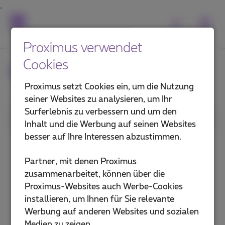
Proximus verwendet
Cookies
Häufig gestellte Fragen
Proximus setzt Cookies ein, um die Nutzung
seiner Websites zu analysieren, um Ihr
Surferlebnis zu verbessern und um den
1. Kategorie
Inhalt und die Werbung auf seinen Websites
besser auf Ihre Interessen abzustimmen.
Internet im Büro
Partner, mit denen Proximus
Internet für unterwegs
zusammenarbeitet, können über die
Proximus-Websites auch Werbe-Cookies
Explore (privates Netz)
installieren, um Ihnen für Sie relevante
Werbung auf anderen Websites und sozialen
Sicherheit und Schutz
Medien zu zeigen.