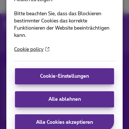
Bitte beachten Sie, dass das Blockieren
bestimmter Cookies das korrekte
Hilfe
Netzwerken
Internet im Büro
Funktionieren der Website beeinträchtigen
Installation und Kabel
kann.
Cookie policy
Alle Rechte vorbehalten. ©
2026
Proximus
Allgemeine Geschäftsbedingungen,
Cookie-Einstellungen
Verbraucherinformationen
Preisliste und Tarife
Erreichbarkeit
Datenschutz
Cookie-Richtlinie
Cookie-Manager
Alle ablehnen
Daten des Unternehmens
Diese Website wurde erstellt und wird verwaltet in
Übereinstimmung mit belgischem Recht.
Boulevard du Roi Albert II, 27 - B-1030 Brüssel.
Alle Cookies akzeptieren