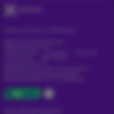
Alle Rechte vorbehalten. ©
2026
Proximus
Allgemeine Geschäftsbedingungen,
Verbraucherinformationen
Preisliste und Tarife
Erreichbarkeit
Datenschutz
Cookie-Richtlinie
Cookie-Manager
Unternehmensdaten
Diese Website wurde erstellt und wird verwaltet in
Übereinstimmung mit dem belgischen Recht.
Boulevard du Roi Albert II, 27 - B-1030 Brüssel.
Carrier & Wholesale Solutions