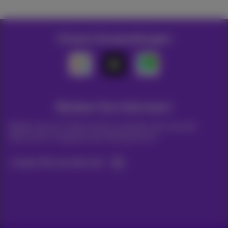
Unsere Anwendungen
Bleiben Sie informiert
Bleiben Sie per E-Mail auf dem Laufenden über aktuelle
Nachrichten, Angebote oder Werbeaktionen
Lassen Sie uns das tun!