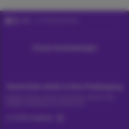
Hilfe
Ihr Handy einrichten
Unsere Anwendungen
Nachrichten direkt in Ihren Posteingang
Entdecken Sie die neuesten Informationen, Aktionen oder
Angebote, die gerade erst erschienen sind
Ja, ich bin neugierig!