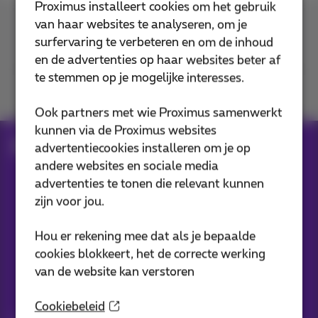
Proximus installeert cookies om het gebruik
van haar websites te analyseren, om je
Contacteer ons
surfervaring te verbeteren en om de inhoud
en de advertenties op haar websites beter af
te stemmen op je mogelijke interesses.
Je vindt ons op
Ook partners met wie Proximus samenwerkt
kunnen via de Proximus websites
Blog
advertentiecookies installeren om je op
andere websites en sociale media
advertenties te tonen die relevant kunnen
Onze applicaties
zijn voor jou.
Hou er rekening mee dat als je bepaalde
cookies blokkeert, het de correcte werking
van de website kan verstoren
Nieuwtjes direct in je inbox
Cookiebeleid