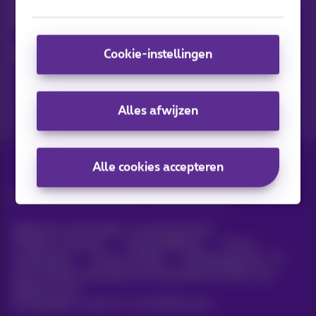
Ontdek de laatste infos, promoties of aanbiedingen heet van
de naald
Ja, ik ben benieuwd!
Cookie-instellingen
Alles afwijzen
Alle cookies accepteren
Alle rechten voorbehouden. ©
2026
Proximus
Algemene voorwaarden, consumenteninfo
Prijslijst en tarieven
Toegankelijkheid
Privacy
Cookiebeleid
Cookie manager
Bedrijfsgegevens
Deze website is gecreëerd en wordt beheerd conform het
Belgisch recht.
Koning Albert II-laan 27 - B-1030 Brussel.