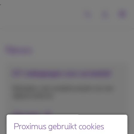
News
ICT-uitdagingen voor uw bedrijf
Wij bieden u een complete aanpak voor een
digitale toekomst.
Meer lezen
Proximus gebruikt cookies