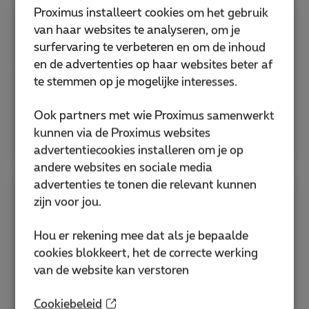
Proximus installeert cookies om het gebruik
van haar websites te analyseren, om je
News
surfervaring te verbeteren en om de inhoud
en de advertenties op haar websites beter af
Blijf altijd verder werken, wat er ook gebeurt.
te stemmen op je mogelijke interesses.
We engageren ons!
Ook partners met wie Proximus samenwerkt
Meer lezen
kunnen via de Proximus websites
advertentiecookies installeren om je op
andere websites en sociale media
advertenties te tonen die relevant kunnen
zijn voor jou.
ISO-certificaten & ISAE-attestatie
Hou er rekening mee dat als je bepaalde
Onze kwaliteits- en
cookies blokkeert, het de correcte werking
informatiebeveiligingsmanagementsystemen
van de website kan verstoren
voldoen aan ISO 9001, ISO 27001, ISAE
3000/SOC 2 Type II en wettelijke vereisten.
Cookiebeleid