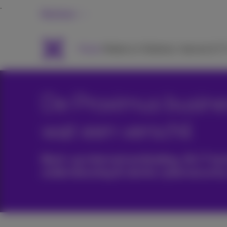
Business
Packs
Mobiel en Telefonie
Internet & T
De Proximus busine
wat een verschil
Back-up internetverbinding, 24/7 tec
ondersteuning & sterke cybersecurit