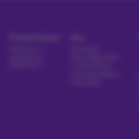
Producten beheren
Blog
MyProximus
Nieuwsblog
Inschrijven op
Onze engagementen
MyProximus
Je trouw beloond
Jouw zaak opstarten
Klant worden