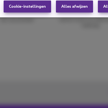
5G
onderneming
Cookie-instellingen
Alles afwijzen
Al
Snelheden tot 10 Gbps en 
nderneming blijft draaien,
internet overal in je onder
da’s onze prioriteit!
onderweg.