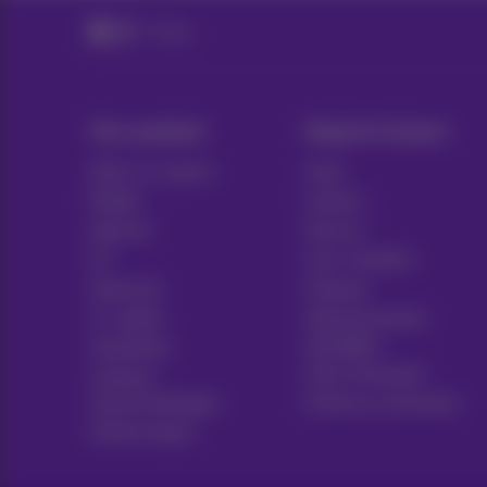
Packs
Ons aanbod
Hulp & Contact
Alles in 1 packs
Hulp
Mobiel
Contact
Internet
Factuur
ICT
Gsm instellen
Vaste lijn
Hotspot
Tv-opties
Abonnementen
opzeggen
Toestellen
Voice assistant
Contract
samenvattingen
Proximus Assistant
Online kopen