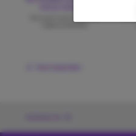
met je meegroeit
Pas je pack op elk moment aan
Jouw o
volgens je behoeften.
Voorwaarden
Contacteer ons