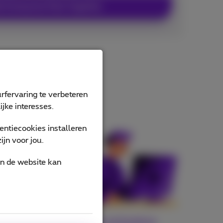
 Enterprise Pack Together
rfervaring te verbeteren
jke interesses.
ntiecookies installeren
jn voor jou.
an de website kan
ber en
Jouw exclusieve