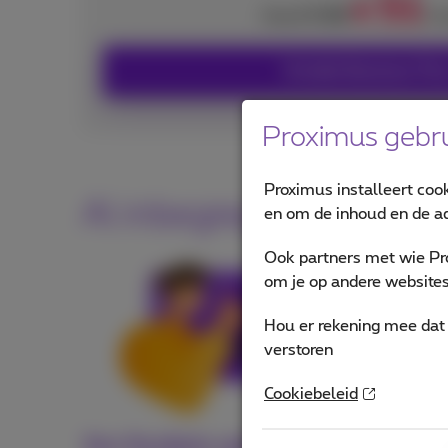
51
€
€ 86
Vanaf
/m
Ontdek Business Fle
Proximus gebru
Proximus installeert coo
Al inbegrepen in jouw 
en om de inhoud en de ad
Ook partners met wie Pr
om je op andere websites 
Hou er rekening mee dat 
verstoren
Cookiebeleid
Een flexibele oplossing die
G