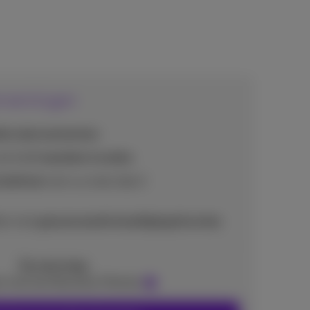
ernemingen
iele abonnementen
met
1 of meerdere locaties
telefonie
met o.a meer dan 2
len met
geavanceerde beveiligingsfuncties
Op aanvraag
t met een Business Partner