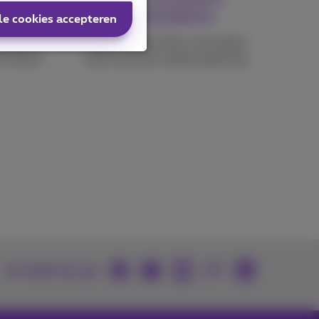
klantendienst
le cookies accepteren
stabiel
Stel je vraag 1 keer, een expert
neming en
werkt aan een snelle oplossing.
Je vindt ons op