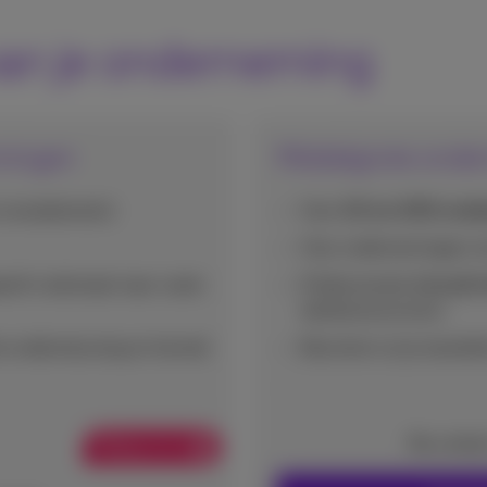
an je onderneming
emingen
Middelgrote ond
smartphone(s)
Voor
10 tot 200 mob
Voor ondernemingen 
erkt nationaal naar vaste
Professionele
(cloud) 
telefoonnummers
e ondersteuning en herstel
Bescherm al je toestel
Na contac
Webpromo