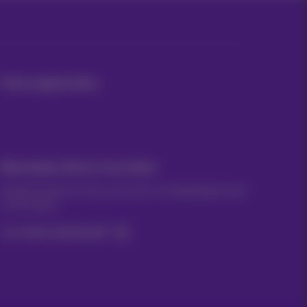
Onze applicaties
Nieuwtjes direct in je inbox
Ontdek de laatste infos, promoties of aanbiedingen heet
van de naald
Ja, ik ben benieuwd!