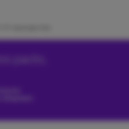
V
ICT-oplossingen
Hulp
ss packs,
hnische
y inbegrepen