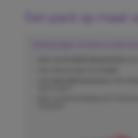
Een pack op maat v
Zelfstandigen & kleine ondern
Voor 1 tot 9 mobiele abonnementen
met 
Voor ondernemingen met
1 locatie
Tot
2 vaste telefoonnummers
en bel onbep
lijnen en gsm’s
Back-up internetverbinding, 24/7 technisch
de dag zelf