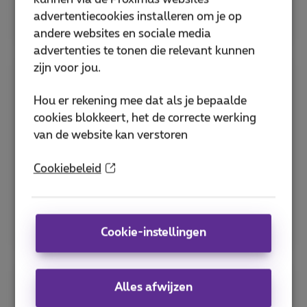
advertentiecookies installeren om je op
andere websites en sociale media
advertenties te tonen die relevant kunnen
zijn voor jou.
Optimaliseer je energieverbruik en
Hou er rekening mee dat als je bepaalde
veel meer
cookies blokkeert, het de correcte werking
van de website kan verstoren
Volg je energieverbruik op, krijg altijd het beste
tarief of bestel je dienstencheques.
Cookiebeleid
Meer weten
Cookie-instellingen
Alles afwijzen
Ontdek evenementen en