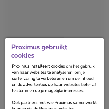
Proximus gebruikt
cookies
Vlot verplaatsen
Proximus installeert cookies om het gebruik
van haar websites te analyseren, om je
surfervaring te verbeteren en om de inhoud
Koop je
bus- of treintickets
en
betaal je
en de advertenties op haar websites beter af
parking
te stemmen op je mogelijke interesses.
Meer weten
Ook partners met wie Proximus samenwerkt
kunnen via de Proximus websites