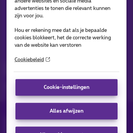
andere websites en sociale media
advertenties te tonen die relevant kunnen
Onze applicaties
zijn voor jou.
Hou er rekening mee dat als je bepaalde
cookies blokkeert, het de correcte werking
van de website kan verstoren
Nieuwtjes direct in je inbox
Cookiebeleid
Ontdek de laatste infos, promoties of aanbiedingen heet van
de naald
Ja, ik ben benieuwd!
Cookie-instellingen
Alles afwijzen
Alle rechten voorbehouden. ©
2026
Proximus
Algemene voorwaarden, consumenteninfo
Prijslijst en tarieven
Toegankelijkheid
Privacy