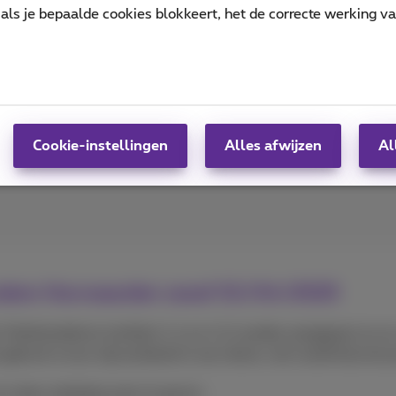
n bepaalde mobiele abonnementen per 01/10
als je bepaalde cookies blokkeert, het de correcte werking v
e abonnementen wordt bijgewerkt op 1 oktober 2025. Hieron
Lees meer
Cookie-instellingen
Alles afwijzen
Al
zondere Voorwaarden vanaf 01/04/2025
Telefoniedienst (artikels 1.4 en 4.1) worden aangepast en z
 gebruik ervan, bijvoorbeeld in een drone, niet wordt bescho
 deze wijziging weer te geven: