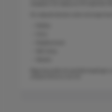
aangepast met ingang van 30 september 2
De volgende diensten zullen niet langer bes
Mobility
Home
Neighbourhood
Well-being
Weather
Bijgevolg worden de specifieke bepalingen
artikelen 29 tot en met 43).