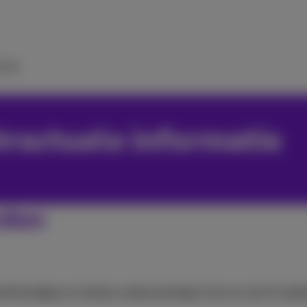
ulp
tractuele informatie
rden
elfstandigen en kleine ondernemingen (tot en met 9 med