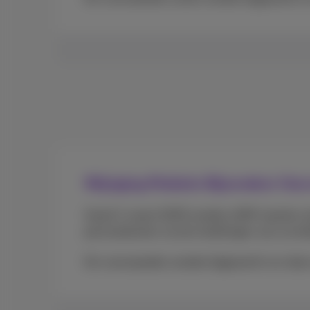
Wijziging Mobiele Bijzondere V
Vanaf 1 maart 2025 worden eSIM-kaarten sta
personaliseren via de instellingen van uw tel
De voorwaarden worden bijgewerkt om deze w