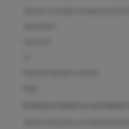
Algemene voorwaarden van toepassing op alle di
Vaste telefonie
Vast internet
TV
Entertainmentdiensten van partners
Mobiel
B. Producten en diensten voor grote bedrijven
Algemene Voorwaarden voor Professionele Klant