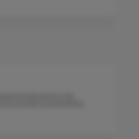
nerieke pincode activeren en dan
niet te activeren of te personaliseren.