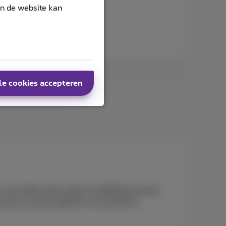
/2025
an de website kan
der vindt u alle details:
le cookies accepteren
e vermelden dat er geen luchtdekking wordt
uwd als normaal gebruik van de dienst.