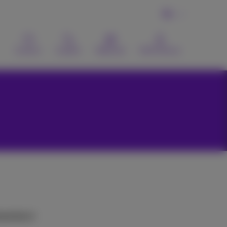
NL
Contact
Zoeken
Webmail
MyProximus
ewerkers)