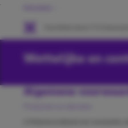
Particulieren
Packs
Mobiel
Internet
TV & Streaming
H
Wettelijke en con
Algemene voorwaa
Producten en diensten
A. Producten en diensten voor consumenten, z