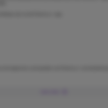
026.
chikbaar zijn via de Proximus+-app:
 van de algemene voorwaarden van Proximus+ met betrekking
Lees meer