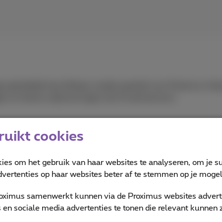
e geleidelijk beschikbaar worden gesteld voor Proximus-kla
en en kleine ondernemingen (tot 9 werknemers).
uikt cookies
Lees meer
kies om het gebruik van haar websites te analyseren, om je su
vertenties op haar websites beter af te stemmen op je mogeli
oximus samenwerkt kunnen via de Proximus websites adverte
en sociale media advertenties te tonen die relevant kunnen zi