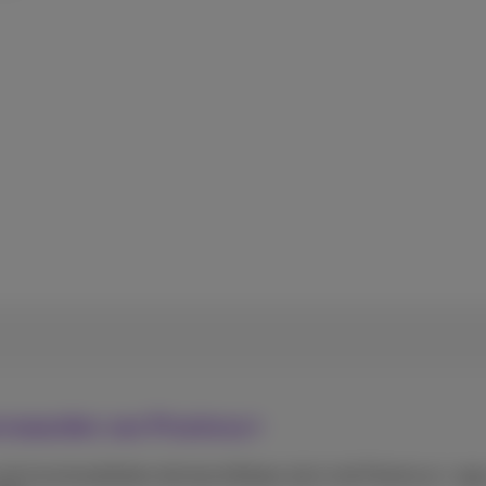
orwaarden van Proximus+
de functionaliteiten die beschikbaar zijn in de Proximus+-