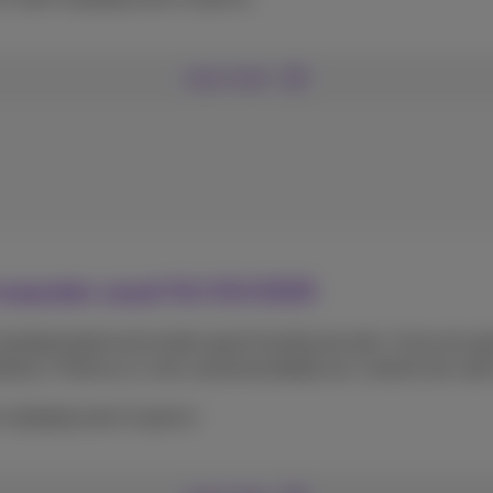
Lees meer
oorwaarden vanaf 01/03/2025
ndaard geleverd zonder geactiveerde pincode. U kan een ge
efoon. Proximus is niet verantwoordelijk als u beslist de code 
ijziging weer te geven :