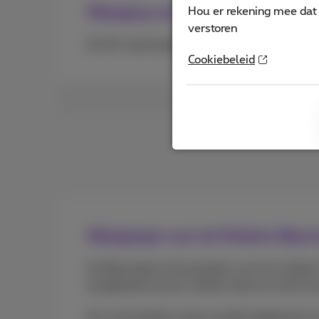
Wijziging van 5G-snelheden va
Hou er rekening mee dat 
verstoren
De 5G-downloadsnelheid van bepaalde mobiel
Cookiebeleid
Wijzigingen aan de Mobiele Bij
De Bijzondere Voorwaarden voor de mobiele 
aangeboden bij de mobiele dienst en dat het
De voorwaarden zullen worden bijgewerkt om