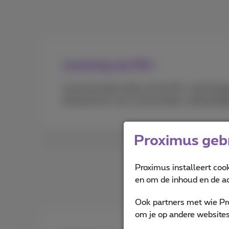
Lancering van 5G+
In de komende weken zal de 5G+-technologi
abonnement voor consumenten, zelfstandig
Proximus gebr
Proximus installeert coo
en om de inhoud en de ad
Ook partners met wie Pr
om je op andere websites 