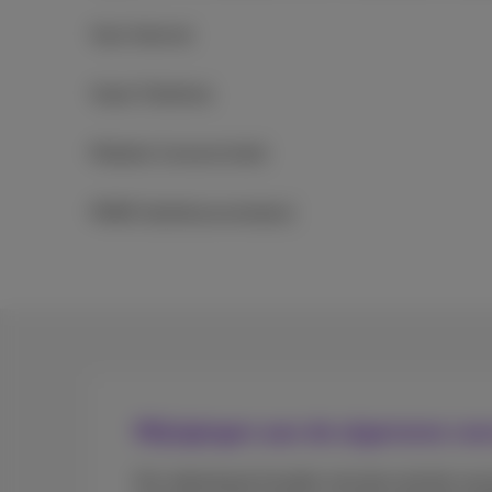
Vast Internet
Vaste Telefonie
Mobiele Connectiviteit
PABX (telefooncentrales)
Wijzigingen aan de algemene vo
Om rekening te houden met de evolutie van 