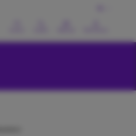
NL
Contact
Zoeken
Webmail
MyProximus
ewerkers)