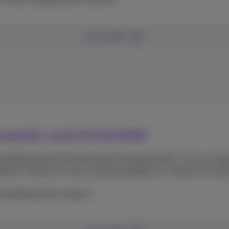
Lees meer
oorwaarden vanaf 01/03/2025
ndaard geleverd zonder geactiveerde pincode. U kan een ge
efoon. Proximus is niet verantwoordelijk als u beslist de code 
ijziging weer te geven :