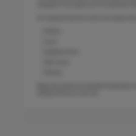
aangepast met ingang van 30 september 2
De volgende diensten zullen niet langer bes
Mobility
Home
Neighbourhood
Well-being
Weather
Bijgevolg worden de specifieke bepalingen
artikelen 29 tot en met 43).