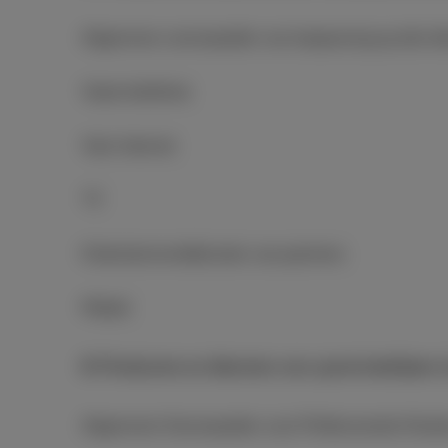
Algemene voorwaarden van toepassing op alle di
Vaste telefonie
Vast internet
TV
Entertainmentdiensten van partners
Mobiel
B. Producten en diensten voor grote bedrijven
Algemene Voorwaarden voor Professionele Klant