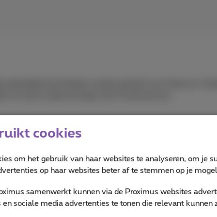
e geleidelijk beschikbaar worden gesteld voor Proximus-kla
en en kleine ondernemingen (tot 9 werknemers).
uikt cookies
Lees meer
kies om het gebruik van haar websites te analyseren, om je su
vertenties op haar websites beter af te stemmen op je mogeli
oximus samenwerkt kunnen via de Proximus websites adverte
en sociale media advertenties te tonen die relevant kunnen zi