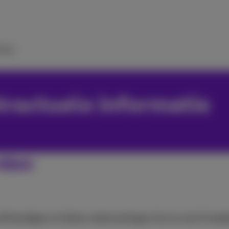
ulp
tractuele informatie
rden
elfstandigen en kleine ondernemingen (tot en met 9 med