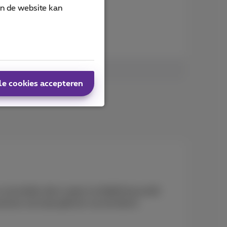
/2025
an de website kan
der vindt u alle details:
le cookies accepteren
e vermelden dat er geen luchtdekking wordt
uwd als normaal gebruik van de dienst.