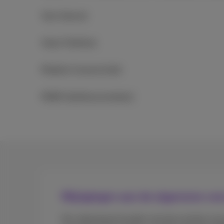
Vast Internet
Vaste Telefonie
Mobiele Connectiviteit
PABX (telefooncentrales)
Wijzigingen aan de algemene vo
Om rekening te houden met de evolutie van 