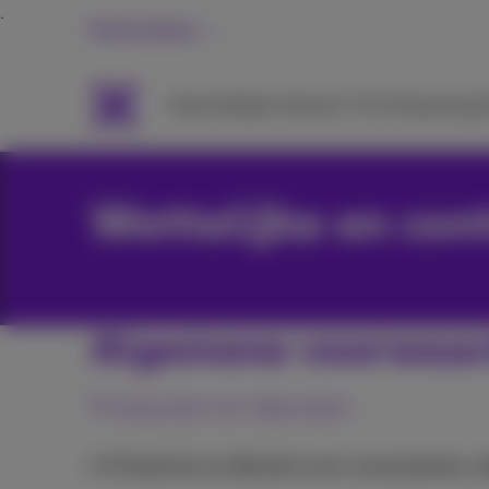
Particulieren
Packs
Mobiel
Internet
TV & Streaming
H
Wettelijke en con
Algemene voorwaa
Producten en diensten
A. Producten en diensten voor consumenten, z