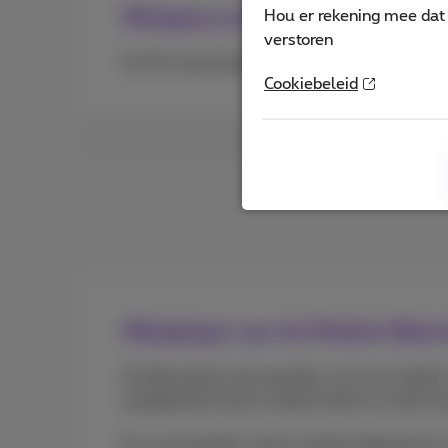
Wijziging van 5G-snelheden va
Hou er rekening mee dat 
verstoren
De 5G-downloadsnelheid van bepaalde mobiel
Cookiebeleid
Wijzigingen aan de Mobiele Bij
De Bijzondere Voorwaarden voor de mobiele 
aangeboden bij de mobiele dienst en dat het
De voorwaarden zullen worden bijgewerkt om