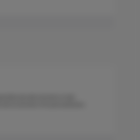
nerieke pincode activeren en dan
niet te activeren of te personaliseren.