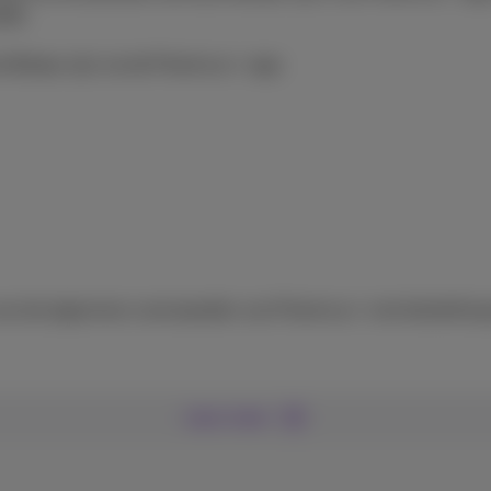
026.
chikbaar zijn via de Proximus+-app:
 van de algemene voorwaarden van Proximus+ met betrekking
Lees meer