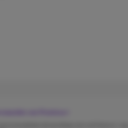
orwaarden van Proximus+
de functionaliteiten die beschikbaar zijn in de Proximus+-