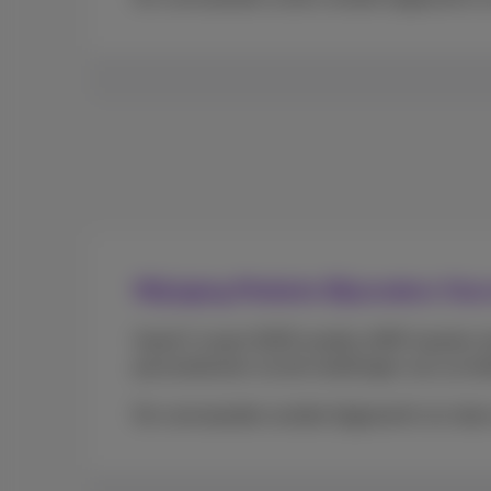
Wijziging Mobiele Bijzondere V
Vanaf 1 maart 2025 worden eSIM-kaarten sta
personaliseren via de instellingen van uw tel
De voorwaarden worden bijgewerkt om deze w