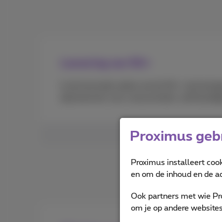
Lancering van 5G+
In de komende weken zal de 5G+-technologi
abonnement voor consumenten, zelfstandig
Proximus gebr
Proximus installeert coo
en om de inhoud en de ad
Ook partners met wie Pr
om je op andere websites 