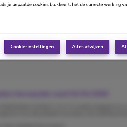
n bepaalde mobiele abonnementen per 01/10
als je bepaalde cookies blokkeert, het de correcte werking v
e abonnementen wordt bijgewerkt op 1 oktober 2025. Hieron
Lees meer
Cookie-instellingen
Alles afwijzen
Al
zondere Voorwaarden vanaf 01/04/2025
Telefoniedienst (artikels 1.4 en 4.1) worden aangepast en z
 gebruik ervan, bijvoorbeeld in een drone, niet wordt bescho
 deze wijziging weer te geven: