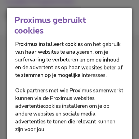
Loyalty Programma’s
Proximus for You
(PDF, 168Kb)
Proximus gebruikt
cookies
Proximus installeert cookies om het gebruik
van haar websites te analyseren, om je
surfervaring te verbeteren en om de inhoud
Geautomatiseerde interacties met
en de advertenties op haar websites beter af
onze klantendienst
te stemmen op je mogelijke interesses.
Wanneer u met de klantendienst van Proximus
contact opneemt via telefoon of chat, wordt u
Ook partners met wie Proximus samenwerkt
eerst geholpen door artificiële intelligentie
kunnen via de Proximus websites
(AI). Proximus wil de interactie met zijn klanten
advertentiecookies installeren om je op
op verschillende manieren verbeteren zodat de
andere websites en sociale media
wachttijd tot een minimum wordt beperkt.
advertenties te tonen die relevant kunnen
Gezien de brede waaier aan diensten en
zijn voor jou.
ondersteuning die Proximus aan zijn klanten