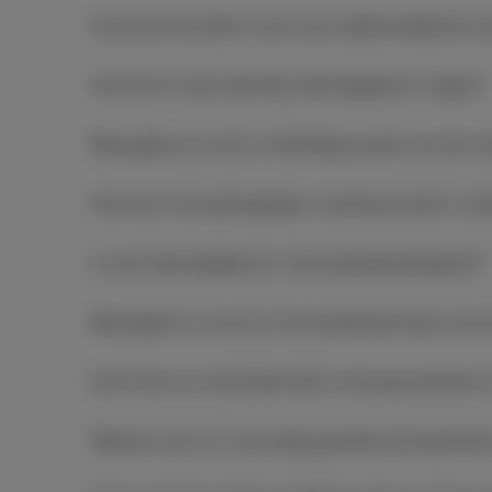
Hoe komt het dat ik soms een welkomstbericht on
Hoe kan ik mijn roaming-internetgebruik volgen?
Wat gebeurt er als ik verbinding maak met niet-t
Hoe kan ik als grensganger voorkomen dat ik ve
Is mijn internetgebruik in het buitenland beperkt?
Wat gebeurt er als ik in het buitenland naar nu
Kan ik de sms-berichten die ik ontvang wanneer i
Waarom kan ik in sommige gevallen de hyperlinks 