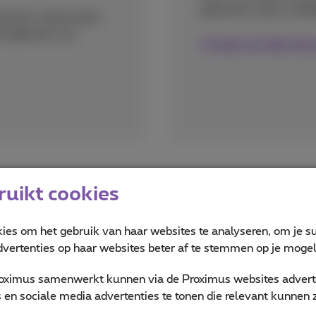
gebruiken zoals in Bel
erland, maken geen
mingkosten van
Ontdek de Daily Roa
uikt cookies
Gratis ontvangst van oproepen
kies om het gebruik van haar websites te analyseren, om je su
vertenties op haar websites beter af te stemmen op je mogeli
oximus samenwerkt kunnen via de Proximus websites adverte
en sociale media advertenties te tonen die relevant kunnen zi
en onder controle