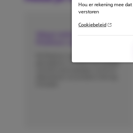
Hou er rekening mee dat 
verstoren
Cookiebeleid
Volg je verbruik in de
Proximus+ app
De Proximus+ app geeft je
gemoedsrust. Je vindt er een duidelijk
overzicht van je oproepen, sms’en en
dataverbruik, om je kosten in het oog
te houden.