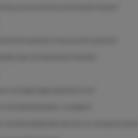
tvang van een buurland van het land dat ik bezoek?
errestrische netwerken en hoe kan ik dit voorkomen?
rbinding maak met buitenlandse netwerken?
mmers met toegevoegde waarde bel of sms?
k in het buitenland aankom, verwijderen?
in de informatieberichten die ik per sms ontvang niet opene