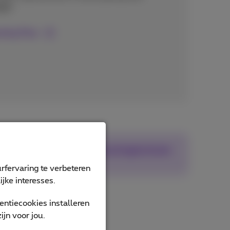
gië!
ming Pass
Sms-updates over roamingtarieven
rfervaring te verbeteren
jke interesses.
ntiecookies installeren
jn voor jou.