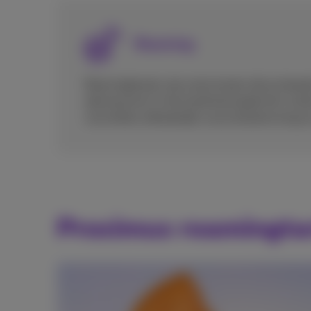
Roaming
Roamingkosten zijn extra kosten die je betaa
abonnement in het buitenland gebruikt, bui
verschillen afhankelijk van je bestemming
Proximus roamingta