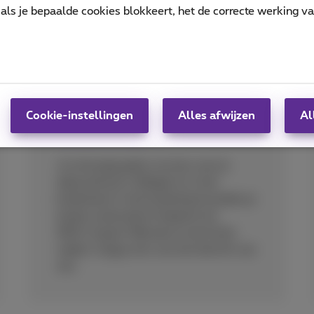
als je bepaalde cookies blokkeert, het de correcte werking v
Gratis SMS-meldingen bij
Cookie-instellingen
Alles afwijzen
Al
dataverbruik
Je ontvangt gratis sms’jes over je
dataverbruik in België en in het
buitenland. In het buitenland worden je
kosten automatisch beperkt tot
€60/maand. Wanneer je de limiet
nadert, krijg je een van een bericht van
ons.