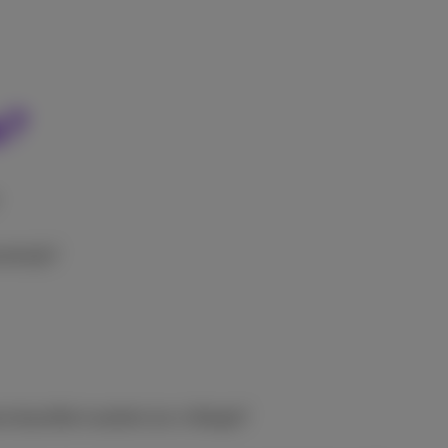
g?
ninkrijk?
d dezelfde kwaliteit als in België?