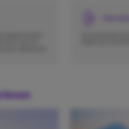
Internati
lt wanneer je je gsm-
De internationale tari
ten de EU-zone. Ze
België naar een buite
 en je gsm-abonnement.
rieven