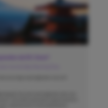
g buiten de EU-Zone?
trole met de Daily Roaming Pass
Zone kan hoge roamingkosten met zich
ss
beperkt de extra roamingkosten door een
passen. Hij wordt automatisch geactiveerd en
w gsm-abonnement in het buitenland te