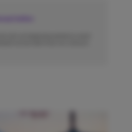
onaal bellen
even zijn van toepassing wanneer je vanuit
nlands nummer belt of een sms verstuurt.