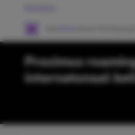
Particulieren
Packs
Mobiel
Internet
TV & Streaming
H
Proximus roamin
internatonaal bel