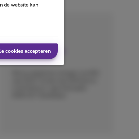
an de website kan
Data-instellingen
le cookies accepteren
aanpassen?
Wil je je datalimiet verhogen van €60
naar €121? Ga dan naar MyProximus
in de Proximus+ app of bel gratis
6060 (6/7 bereikbaar).