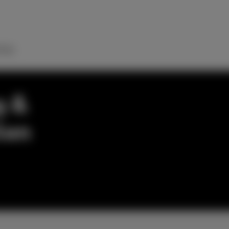
ulp
g &
len