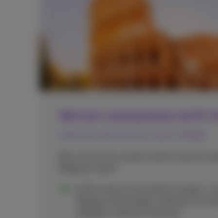
Wat kost roaming binnen de EU-
Gebruik je abonnement zoals in België.
Bel, surf en sms overal in de EU-zone en na
Belgische tarief.
De EU-Zone omvat alle EU-landen + IJs
Moldavië, Noorwegen, Oekraïne, het Ver
Gibraltar, Andorra en Monaco.