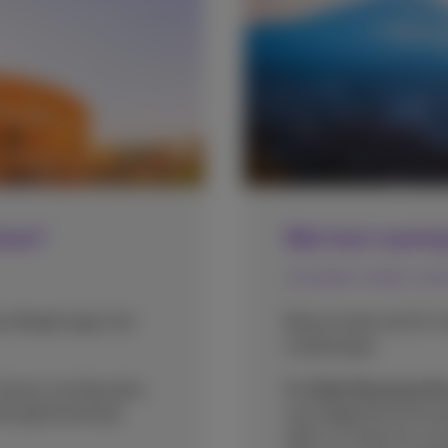
Zone?
Wat kost roamin
Je kosten onder con
ar België tegen het
Reizen buiten de EU-
meebrengen.
land, Liechtenstein,
De
Daily Roaming Pa
enigd Koninkrijk,
vast dagtarief toe te 
stelt u in staat om u