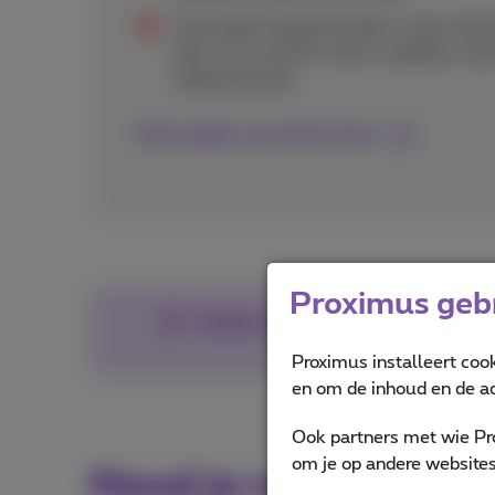
Sommige Europese landen, zoals Zwits
deel uit van de EU-Zone, waardoor roa
toepassing zijn.
Alle landen van de EU-Zone
Proximus gebr
Gratis ontvangst van sms'jes
Proximus installeert coo
en om de inhoud en de ad
Ook partners met wie Pr
om je op andere websites 
Houd je roamingkost