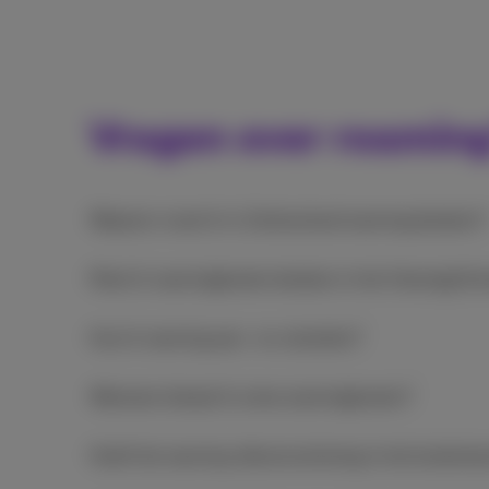
Vragen over roamin
Waarom moet ik in Zwitserland roaming betalen?
Moet ik roamingkosten betalen in het Verenigd Ko
Kan ik roaming aan- en uitzetten?
Wanneer betaal ik extra roamingkosten?
Heeft de roaming-dienstverlening in het buitenlan