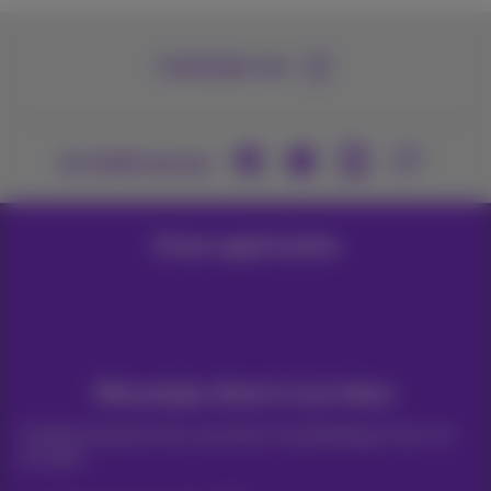
Contacteer ons
Je vindt ons op
Onze applicaties
Nieuwtjes direct in je inbox
Ontdek de laatste infos, promoties of aanbiedingen heet van
de naald