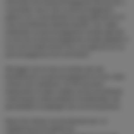
informatie over de persoonsgegevens die wij over u
verzamelen, wat er met uw persoonsgegevens
gebeurt als u onze diensten en apps gebruikt en/of
onze verschillende websites bezoekt, voor welke
doeleinden uw persoonsgegevens worden gebruikt
en met wie uw persoonsgegevens worden gedeeld. U
kunt ook te weten komen hoe u ons gebruik van uw
persoonsgegevens kunt controleren.
We leggen ook uit wat uw rechten zijn met
betrekking tot uw persoonsgegevens en hoe u deze
rechten kunt uitoefenen. Om dit document
leesbaarder te maken, hebben we de verschillende
onderwerpen onderverdeeld in hoofdstukken, die
gemakkelijk te raadplegen zijn via het keuzemenu.
Naast het naleven van de relevante wet- en
regelgeving op het gebied van