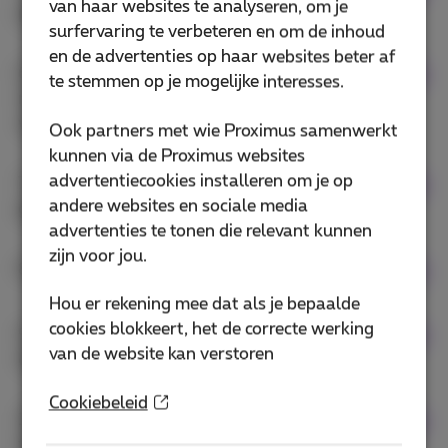
van haar websites te analyseren, om je
partijen
surfervaring te verbeteren en om de inhoud
en de advertenties op haar websites beter af
6. Voor welke doeleinden (met uitzondering van
te stemmen op je mogelijke interesses.
marketing- en verkoopsdoeleinden) gebruiken
wij uw persoonsgegevens?
Ook partners met wie Proximus samenwerkt
kunnen via de Proximus websites
advertentiecookies installeren om je op
7. Voor welke marketing- en verkoopsdoeleinden
andere websites en sociale media
gebruiken wij uw persoonsgegevens?
advertenties te tonen die relevant kunnen
zijn voor jou.
8. Hoe beschermen we uw persoonsgegevens?
Hou er rekening mee dat als je bepaalde
cookies blokkeert, het de correcte werking
9. Informatie over specifieke producten en
van de website kan verstoren
diensten
Cookiebeleid
10. Wat zijn cookies (en gelijkaardige
technologieën) en hoe worden deze gebruikt?