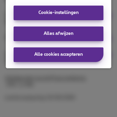
Cookie-instellingen
11. Welke zijn mijn privacyrechten en hoe kan ik
deze uitoefenen?
Alles afwijzen
12. Wijzigingen aan de privacyverklaring
13. Contactgegevens van de Data Protection
Alle cookies accepteren
Officer
Volledige tekst van de Privacyverklaring
(PDF, 1.2 MB)
Laatste aanpassing: 03/06/2026