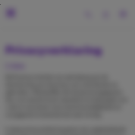
Privacyverklaring
1. Intro
Bij Proximus hechten we veel belang aan de
bescherming van de privacy van onze klanten en
gebruikers. Wij beseffen dat de persoonsgegevens
die u ons toevertrouwt waardevol en belangrijk voor
u zijn en wij nemen onze verantwoordelijkheid om
uw gegevens te beschermen zeer ernstig.
In deze privacyverklaring geven wij u gedetailleerde