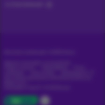
Ja, ik ben benieuwd!
Alle rechten voorbehouden. ©
2026
Proximus
Algemene voorwaarden, consumenteninfo
Prijslijst en tarieven
Toegankelijkheid
Privacy
Cookiebeleid
Cookie manager
Bedrijfsgegevens
Deze website is gecreëerd en wordt beheerd conform het
Belgisch recht.
Koning Albert II-laan 27 - B-1030 Brussel.