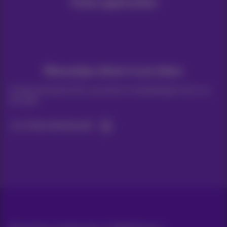
Onze applicaties
Nieuwtjes direct in je inbox
Ontdek de laatste infos, promoties of aanbiedingen heet van
de naald
Ja, ik ben benieuwd!