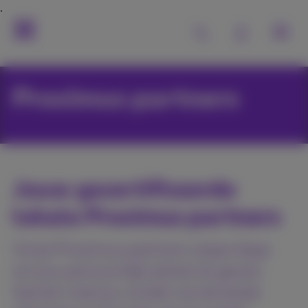
Proximus partners
Jouw gecertificeerde
lokale Proximus partners
Onze Proximus partners staan klaar
om jou persoonlijk advies te geven.
Samen met jou vinden ze de beste