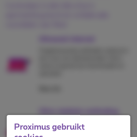
Controleer in één klik of je in
aanmerking komt en ontdek alle
voordelen van fiber
Ultrasnel internet
Ongeëvenaarde snelheden zodat je in
een mum van tijd bestanden, foto's,
series of games kan downloaden en
uploaden.
Meer info
Ultra-stabiele verbinding
Een straffe verbinding voor het hele
Proximus gebruikt
gezin, op al jouw aangesloten