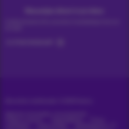
Nieuwtjes direct in je inbox
Ontdek de laatste infos, promoties of aanbiedingen heet van
de naald
Ja, ik ben benieuwd!
Alle rechten voorbehouden. ©
2026
Proximus
Algemene voorwaarden, consumenteninfo
Prijslijst en tarieven
Toegankelijkheid
Privacy
Cookiebeleid
Cookie manager
Bedrijfsgegevens