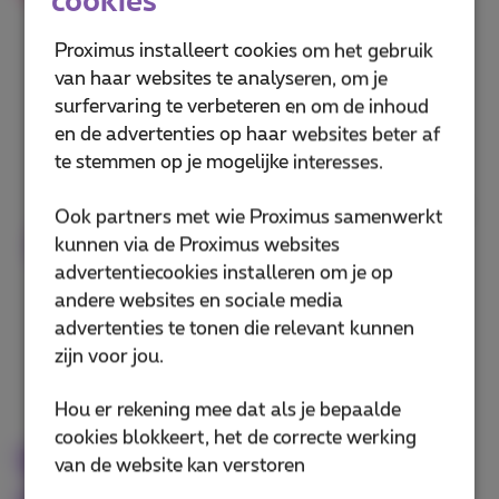
cookies
apparaten, en overal in jouw huis.
Proximus installeert cookies om het gebruik
Meer info
van haar websites te analyseren, om je
surfervaring te verbeteren en om de inhoud
en de advertenties op haar websites beter af
Ultralage latency
te stemmen op je mogelijke interesses.
Vliegensvlugge reactietijd zonder
vertraging of onderbreking om je een
Ook partners met wie Proximus samenwerkt
voorsprong te geven op jouw
kunnen via de Proximus websites
tegenstanders.
advertentiecookies installeren om je op
andere websites en sociale media
Meer info
advertenties te tonen die relevant kunnen
zijn voor jou.
Hou er rekening mee dat als je bepaalde
cookies blokkeert, het de correcte werking
Wil je meer weten over
van de website kan verstoren