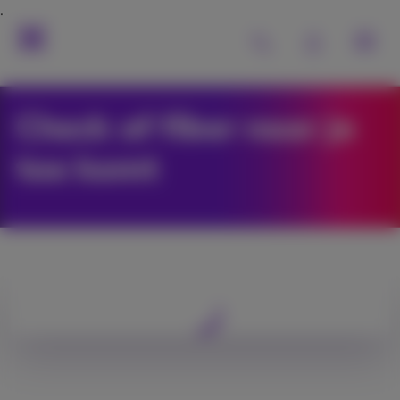
Check of fiber naar je
toe komt