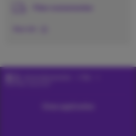
Fiber evenementen
Meer info
Internet abonnementen
Fiber
Komt fiber naar je toe?
Onze applicaties