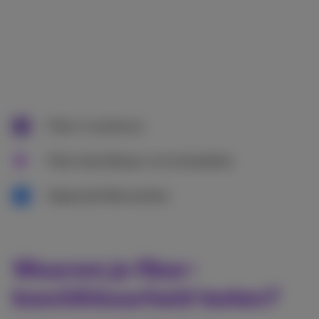
Fiber in aanbouw
Fiber beschikbaar om te bestellen
Geplande fiberwerken
Waarom je fiber-
beschikbaarheid testen?