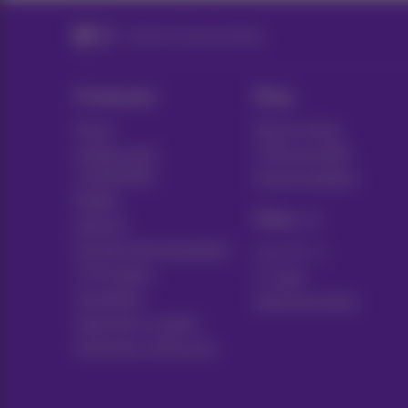
Contract samenvatting
Producten
Blog
Packs
Nieuws blog
Andere pack
Think possible
combinaties
Klantvoordelen
Mobiel
Pickx
Internet
Sociaal internetaanbod
Live TV
TV & opties
Tv-gids
Toestellen
Abonnementen
Vaste lijn en opties
Verhuizen of bouwen