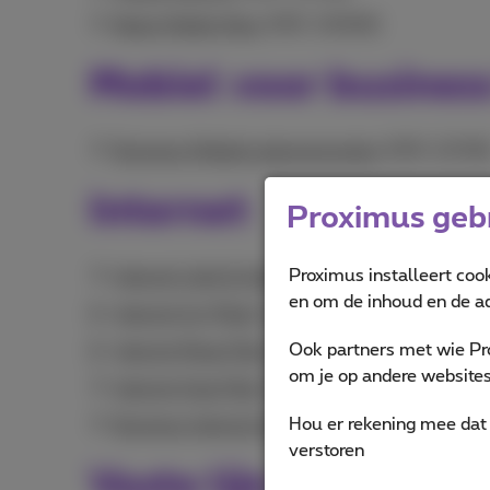
Beats Mobile Maxi
(PDF, 305KB)
Mobiel voor busines
Business Mobiele abonnementen
(PDF, 217KB
Internet
Proximus gebr
Proximus installeert coo
Internet Light & Internet Light Fiber
(PDF, 140
en om de inhoud en de ad
Internet Go (Fiber)
(pdf, 149 KB)
Ook partners met wie Pr
Internet Mega Fiber
(pdf, 150 KB)
om je op andere websites 
Internet Giga Fiber
(PDF, 184KB)
Hou er rekening mee dat 
Business Internet Giga Fiber
(PDF, 115KB)
verstoren
Vaste lijn