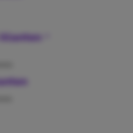
 klanten
83KB)
lanten
06KB)