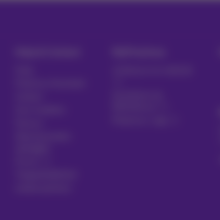
Hulp & Contact
MyProximus
Hulp
Je factuur en verbruik
Proximus Assistant
Inschrijven op
Contact
MyProximus
Gsm instellen
Proximus+ app
Factuur
Abonnementen
opzeggen
Forum
Toegankelijkheid
Lokale partners