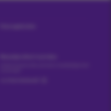
Onze applicaties
Nieuwtjes direct in je inbox
Ontdek de laatste infos, promoties of aanbiedingen heet
van de naald
Ja, ik ben benieuwd!