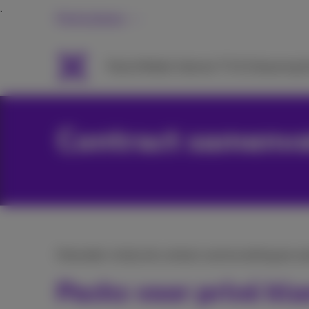
Particulieren
Packs
Mobiel
Internet
TV & Streaming
H
Contract samenva
Hieronder vind je de contract samenvatting per p
Packs voor privé kl