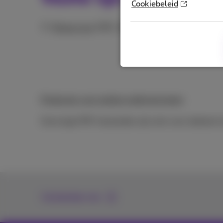
Cookiebeleid
Phone Line
(PDF, 186KB)
Producten voor grotere ondernemingen
Sommige PDF-bestanden zijn niet voor iedereen t
Contacteer ons