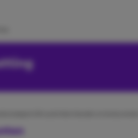
ulp
tting
roductcategorie (klik op de linken hieronder om de documente
anten