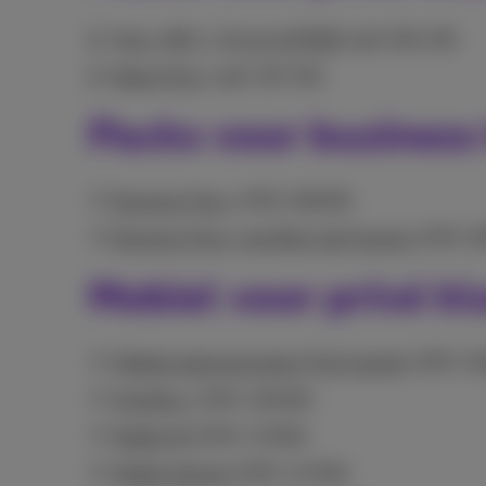
Flex+ (INT + TV en/of MOB)
(pdf, 284 KB)
Beats Flex+
(pdf, 367 KB)
Packs voor business
Business Flex+
(PDF, 283KB)
Business Flex+ met Bizz Call Connect
(PDF, 2
Mobiel voor privé k
Mobiele abonnementen (Full Control)
(PDF, 3
Pay&Go+
(PDF, 190KB)
Mobile XS
(PDF, 173KB)
Mobile Internet
(PDF, 147KB)