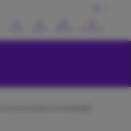
NL
Contact
Zoeken
Webmail
MyProximus
n van je keuze te openen of te downloaden).