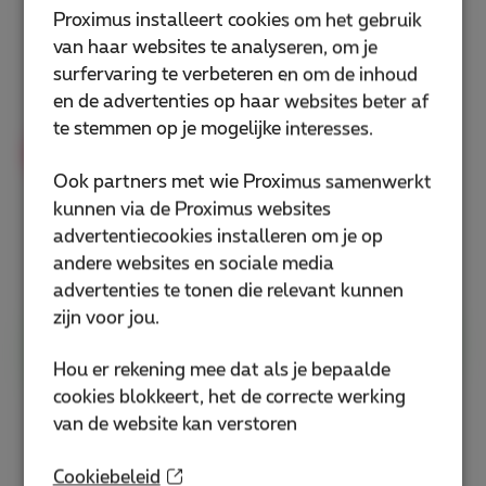
Proximus installeert cookies om het gebruik
van haar websites te analyseren, om je
Totale maandelijkse kost van dit
surfervaring te verbeteren en om de inhoud
Business Flex+ pack (INT + TV)
en de advertenties op haar websites beter af
te stemmen op je mogelijke interesses.
Exclusieve korting
Ook partners met wie Proximus samenwerkt
kunnen via de Proximus websites
€
58
Vanaf
€ 78
/maand
advertentiecookies installeren om je op
andere websites en sociale media
+
gratis installatie
(
€ 65,29
)
advertenties te tonen die relevant kunnen
zijn voor jou.
Mijn Business Flex+-pack bestellen
Hou er rekening mee dat als je bepaalde
cookies blokkeert, het de correcte werking
van de website kan verstoren
Nog geen Business Flex+ pack op je eerste
verblijf?
Cookiebeleid