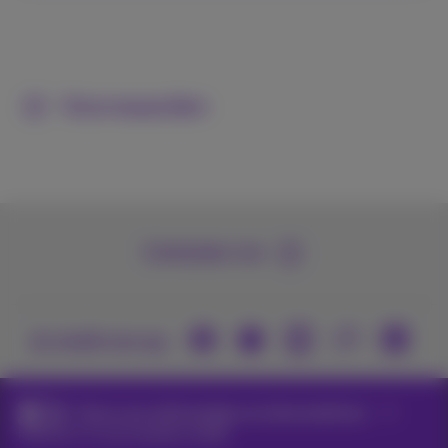
Voorwaarden
Contacteer ons
Je vindt ons op
Packs voor zelfstandigen en kleine bedrijven
Internet+tv in je tweede verblijf