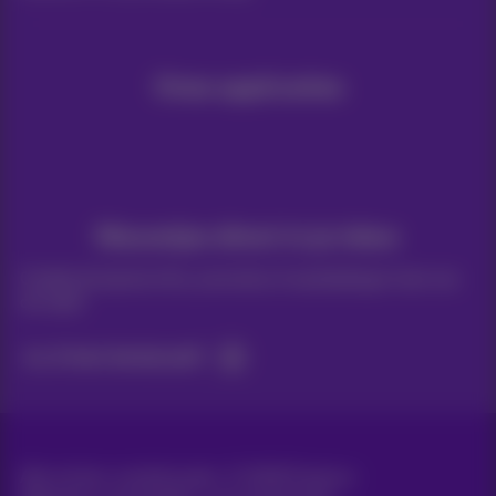
Onze applicaties
Nieuwtjes direct in je inbox
Ontdek de laatste infos, promoties of aanbiedingen heet van
de naald
Ja, ik ben benieuwd!
Alle rechten voorbehouden. ©
2026
Proximus