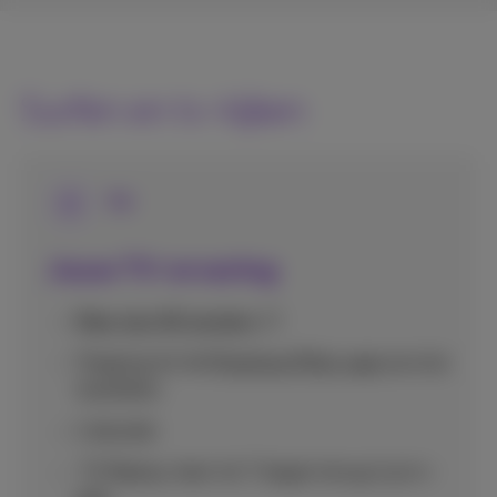
Surfen en tv-kijken
TV
Jouw TV-ervaring
Meer dan 80 zenders
Toegang tot de
Proximus Pickx-app
op al je
toestellen
1 decoder
TV Replay: keer tot 7 dagen terug in je tv-