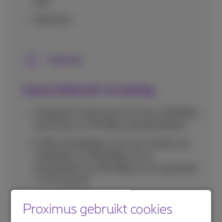
gids
Opnemen
Internet
Jouw internet-ervaring
Onbeperkt surfen thuis tot max. 100 Mbps
download- en 30 Mbps uploadsnelheid
Is fiber beschikbaar voor jou? Geniet van
snelheden tot 500 Mbps om te
downloaden en 500 Mbps om te uploaden
(+ €7/maand)
Smart Wi-Fi
: Stabiel en snel internet
Proximus gebruikt cookies
Business Services inbegrepen