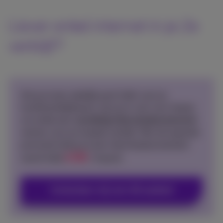
Liever enkel internet in je 2e
verblijf?
Als je al een zakelijk pack hebt voor je
hoofdverblijfplaats, kan je er ook voor kiezen
om enkel een
voordelig Internetabonnement
nemen voor je tweede verblijf. Met de lopende
promotie heb je al een internetabonnement
50
vanaf
€
/maand.
€ 60
Contacteer mij voor dit aanbod