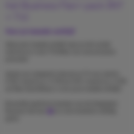
het Business Flex+ pack (INT
+ TV)
Voor je tweede verblijf
Heb je een tweede verblijf waar je niet zonder
internet en tv kan? Profiteer van onze exlusieve
promotie!
Geniet van onbeperkt internet en TV voor slechts
€ 58 /maand i.p.v. € 78 (en € 65 /maand i.p.v. € 85
als fiber beschikbaar is voor jouw tweede verblijf).
Bovendien geniet je eveneens van de inbegrepen
Business Services
en is de installatie volledig
gratis.