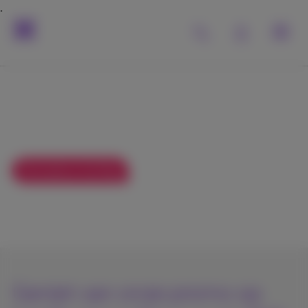
Surf en kijk tv in je tweede
verblijf
58
Exclusieve korting
Vanaf
€
/maand
€ 78
Geniet van onze promo op