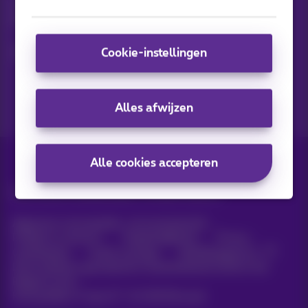
Ontdek de laatste infos, promoties of aanbiedingen heet van
de naald
Ja, ik ben benieuwd!
Cookie-instellingen
Alles afwijzen
Alle cookies accepteren
Alle rechten voorbehouden. ©
2026
Proximus
Algemene voorwaarden, consumenteninfo
Prijslijst en tarieven
Toegankelijkheid
Privacy
Cookiebeleid
Cookie manager
Bedrijfsgegevens
Deze website is gecreëerd en wordt beheerd conform het
Belgisch recht.
Koning Albert II-laan 27 - B-1030 Brussel.