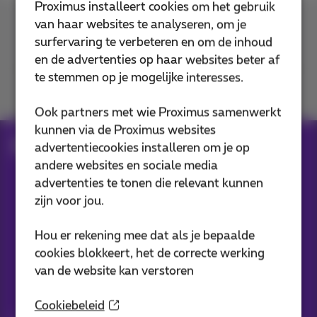
Proximus installeert cookies om het gebruik
van haar websites te analyseren, om je
Contacteer ons
surfervaring te verbeteren en om de inhoud
en de advertenties op haar websites beter af
te stemmen op je mogelijke interesses.
Je vindt ons op
Ook partners met wie Proximus samenwerkt
kunnen via de Proximus websites
Blog
advertentiecookies installeren om je op
andere websites en sociale media
advertenties te tonen die relevant kunnen
Onze applicaties
zijn voor jou.
Hou er rekening mee dat als je bepaalde
cookies blokkeert, het de correcte werking
van de website kan verstoren
Nieuwtjes direct in je inbox
Cookiebeleid