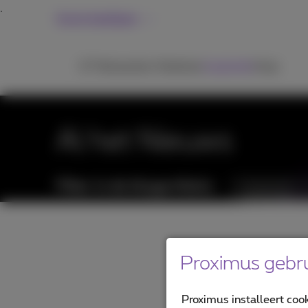
Grote bedrijven
ICT
Netwerken
Telefonie
Inspiratie
Hulp
Al het Nieuws
Filter in de blogartikels:
Categorieën
Proximus gebru
Proximus installeert coo