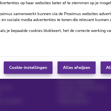
vertenties op haar websites beter af te stemmen op je mogeli
oximus samenwerkt kunnen via de Proximus websites adverte
en sociale media advertenties te tonen die relevant kunnen zi
als je bepaalde cookies blokkeert, het de correcte werking v
Hulp & Contact
t & Logistiek
Hulp
Cookie-instellingen
Contact
Alles afwijzen
Al
Factuur per e-mail, Zoomit…
Facturen raadplegen
 sector
Inschrijven op MyProximus
t
Support tickets
ce Providers
Toegankelijkheid