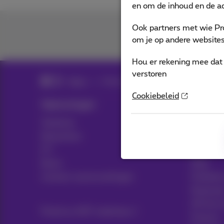
en om de inhoud en de ad
Ook partners met wie Pr
om je op andere websites 
Hou er rekening mee dat 
verstoren
News
Nieuws blog
Cookiebeleid
Oplossingen
Sectors
Telefonie
Transpor
Netwerken
Media
ICT
Retail
News
Zorg
Contract samenvattingen
Publieke
Notariaa
HR Servi
Proximus NXT webshop
Finance