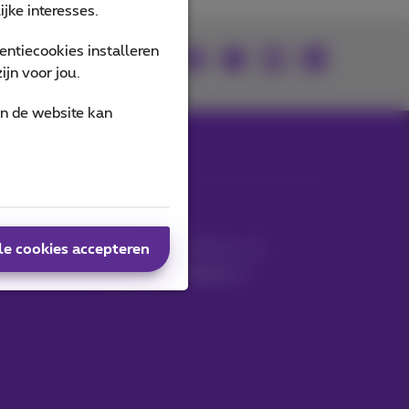
jke interesses.
ntiecookies installeren
U vindt ons op
jn voor jou.
an de website kan
MyProximus
Gsm-factuur
le cookies accepteren
Andere facturen: ICT, tv…
Uw producten beheren