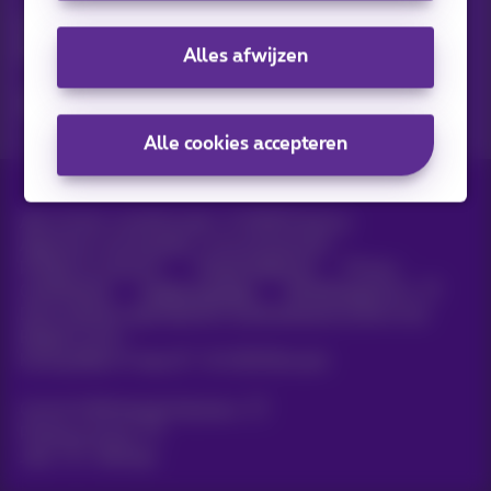
Ontdek de laatste infos, promoties of aanbiedingen heet van
de naald
Alles afwijzen
Ja, ik ben benieuwd!
Alle cookies accepteren
Alle rechten voorbehouden. ©
2026
Proximus
Algemene voorwaarden, consumenteninfo
Prijslijst en tarieven
Toegankelijkheid
Privacy
Cookiebeleid
Cookie manager
Bedrijfsgegevens
Deze website is gecreëerd en wordt beheerd conform het
Belgisch recht.
Koning Albert II-laan 27 - B-1030 Brussel.
Carrier & Wholesale Solutions
Proximus Group
Jobs
|
Sitemap