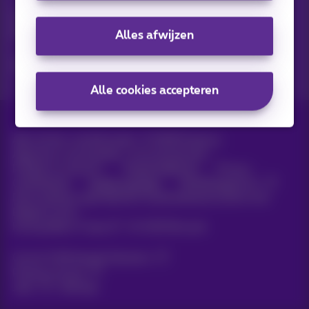
Ontdek de laatste infos, promoties of aanbiedingen heet van
de naald
Alles afwijzen
Ja, ik ben benieuwd!
Alle cookies accepteren
Alle rechten voorbehouden. ©
2026
Proximus
Algemene voorwaarden, consumenteninfo
Prijslijst en tarieven
Toegankelijkheid
Privacy
Cookiebeleid
Cookie manager
Bedrijfsgegevens
Deze website is gecreëerd en wordt beheerd conform het
Belgisch recht.
Koning Albert II-laan 27 - B-1030 Brussel.
Carrier & Wholesale Solutions
Proximus Group
Jobs
|
Sitemap