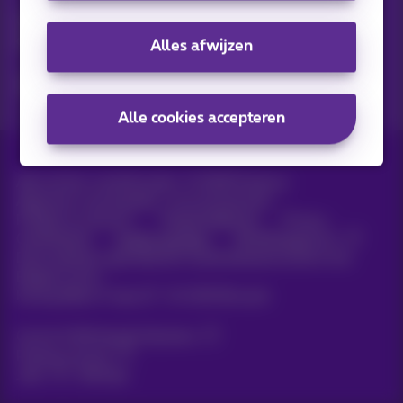
Ontdek de laatste infos, promoties of aanbiedingen heet van
de naald
Alles afwijzen
Ja, ik ben benieuwd!
Alle cookies accepteren
Alle rechten voorbehouden. ©
2026
Proximus
Algemene voorwaarden, consumenteninfo
Prijslijst en tarieven
Toegankelijkheid
Privacy
Cookiebeleid
Cookie manager
Bedrijfsgegevens
Deze website is gecreëerd en wordt beheerd conform het
Belgisch recht.
Koning Albert II-laan 27 - B-1030 Brussel.
Carrier & Wholesale Solutions
Proximus Group
Jobs
|
Sitemap