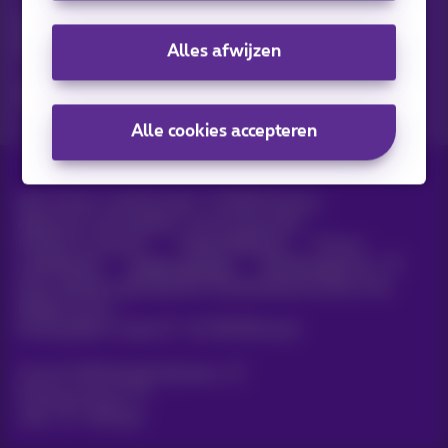
Ontdek de laatste infos, promoties of aanbiedingen heet van
de naald
Alles afwijzen
Ja, ik ben benieuwd!
Alle cookies accepteren
Alle rechten voorbehouden. ©
2026
Proximus
Algemene voorwaarden, consumenteninfo
Prijslijst en tarieven
Toegankelijkheid
Privacy
Cookiebeleid
Cookie manager
Bedrijfsgegevens
Deze website is gecreëerd en wordt beheerd conform het
Belgisch recht.
Koning Albert II-laan 27 - B-1030 Brussel.
Carrier & Wholesale Solutions
Proximus Group
Jobs
|
Sitemap