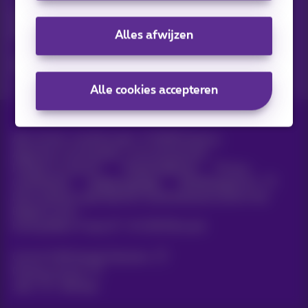
Ontdek de laatste infos, promoties of aanbiedingen heet van
de naald
Alles afwijzen
Ja, ik ben benieuwd!
Alle cookies accepteren
Alle rechten voorbehouden. ©
2026
Proximus
Algemene voorwaarden, consumenteninfo
Prijslijst en tarieven
Toegankelijkheid
Privacy
Cookiebeleid
Cookie manager
Bedrijfsgegevens
Deze website is gecreëerd en wordt beheerd conform het
Belgisch recht.
Koning Albert II-laan 27 - B-1030 Brussel.
Carrier & Wholesale Solutions
Proximus Group
Jobs
|
Sitemap