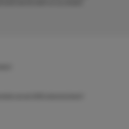
de kracht die het heeft om uw netwerk
iken?
ntatie van een SASE oplossing kiezen?