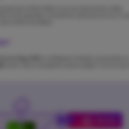
ueerde teams blinkt SASE uit als een oplossing die veilige,
ke locatie garandeert. Dit biedt een oplossing voor een cruci
n vaak moeite mee hebben.
SE?
Service Edge (SSE)
en intelligente, flexibele connectiviteit vi
N)
samen. Deze convergentie vereenvoudigt IT-services doo