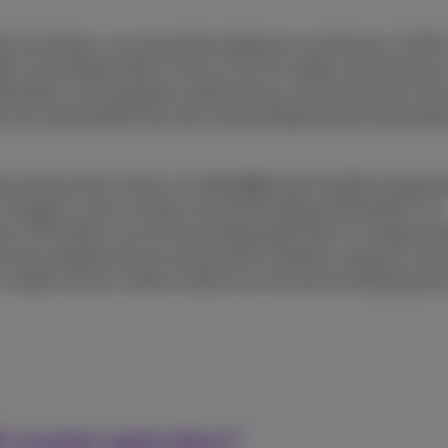
el het beheer van netwerkbeveiliging te centraliseren. SASE 
N
) en beveiliging (SSE of Secure Service Edge) samenbrengt 
oeften van de digitale onderneming, zoals de transitie naar
 de netwerkefficiëntie door de beveiliging dichter bij de geb
anvulling op het streven van
SD-WAN
naar flexibele toegang 
verleggen. In het verleden was de beveiliging afhankelijk van
toren. Met SASE omvat de beveiliging gebruikers en toepassin
wel de eindgebruikerservaring wordt verbeterd, ongeacht waa
r middel van een uniform beleid voor de hele beveiligingspost
E moeten gebruiken?