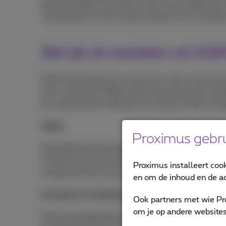
geavanceerdere aanvallen snel kunnen detecteren 
complexiteit van het implementeren van meerdere
Wat zijn de voordelen van SAS
SASE stelt bedrijven in staat om in alle vertrouw
from-anywhere (WFA) personeelsbestand te onderst
hun operationele efficiëntie en productiviteit verb
Veilig
Proximus gebru
Doeltreffende beveiligingsmaatregelen worden 
Cloud Access Security Brokers (CASB) en Zero Tr
Proximus installeert coo
verkeersstroom tussen de gebruiker en de applicat
en om de inhoud en de ad
Snelheid en flexibiliteit
Ook partners met wie Pr
om je op andere websites 
Vereenvoudigd beheer waarmee u een gefragmente