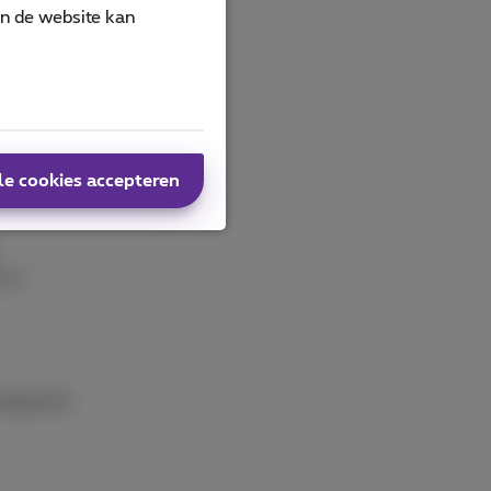
an de website kan
 staat
ienlijk
le cookies accepteren
 en
aanpassen