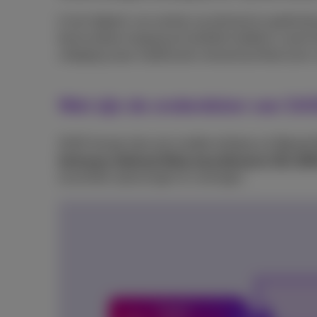
In het tijdperk van werken op afstand en gedistrib
betrouwbare toegang tot bedrijfsmiddelen vanaf el
uitdaging waar traditionele netwerkarchitecture
Wat zijn de onderdelen van SA
SASE brengt robuuste randbeveiliging via
Secure 
Software-Defined Wide Area Network (SD-WA
essentiële oplossingen te verenigen.