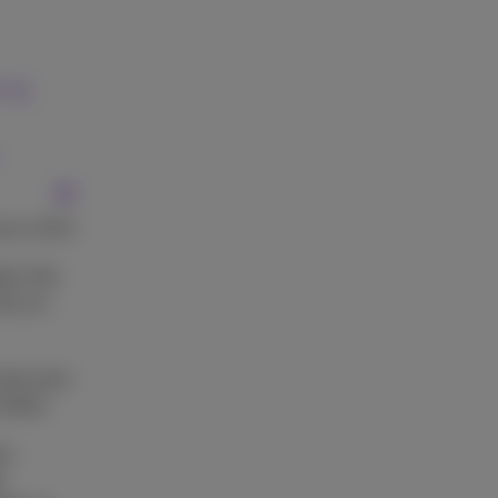
bij
ustus 2023
erd. Het
ens en
rona zien
illen.
n.
s