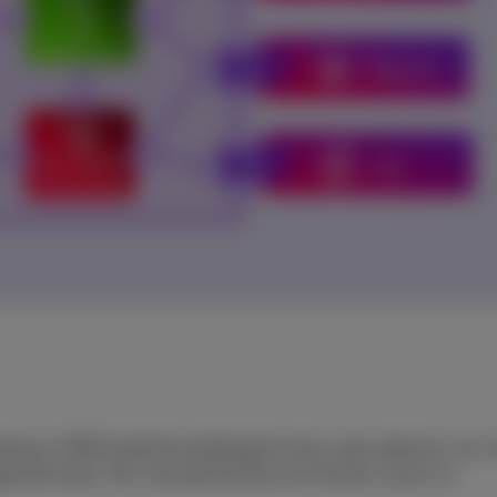
eway (SWG) biedt beveiligingsfuncties zoals detectie van 
sinformatie, SSL-decodering (Secure Sockets Layer) en