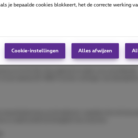
nteren dat alle benodigde statistieken weergeeft.
als je bepaalde cookies blokkeert, het de correcte werking v
sico's dankzij het zero-trust model dat SASE biedt. Zero trust
nder impact op de eindgebruiker en dat de cyberrisico's aanz
Cookie-instellingen
Alles afwijzen
Al
ternet en/of 4G/5G. Door gebruik te maken van verschillende
 circuits dankzij SD-WAN-functies verhoogt u de redundantie
nte netwerkoplossing van de toekomst, waardoor het zich kan 
jven en opkomende technologieën kan omarmen.
n