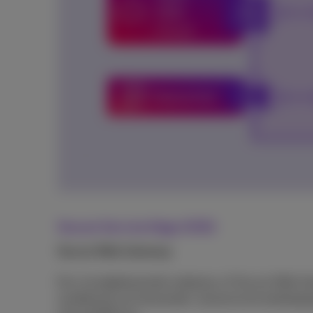
Secure Service Edge (SSE)
Secure Web Gateway
Een cloudgebaseerde webproxy of Secure Web Gat
sandboxing van bestanden, dynamische bedreiging