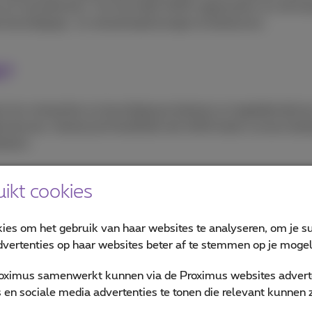
en neutraliseren. Tot slot helpt SASE organisaties om de ko
 beveiligings- en netwerkoplossingen te beheersen.
E?
en hun netwerken en beveiliging te beheren en tegelijkertijd 
eunen. Dankzij de flexibiliteit die SASE biedt, kunnen bedr
eteren.
ikt cookies
onder andere geïmplementeerd met Secure Web Gateways (S
ust Network Access (ZTNA). Dit alles met de bedoeling de
kies om het gebruik van haar websites te analyseren, om je su
ie binnen dezelfde service te verbeteren en te beveiligen.
vertenties op haar websites beter af te stemmen op je mogeli
oximus samenwerkt kunnen via de Proximus websites adverte
en sociale media advertenties te tonen die relevant kunnen zi
erd IT-landschap kunt organiseren en interoperabiliteitspr