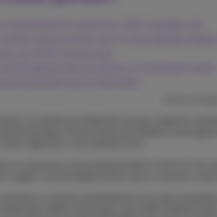
s snel groeiend en dynamisch. I&O managers die
 moeten samenwerken met hun beveiligingscollega's 
eren van SASE-leveranciers.
e marketinghype heen te prikken om te bepalen welke
beste aansluiten bij hun behoeften.
Gartner, 16 aug
netwerk van bedrijven de afgelopen tien jaar ingrijpend verand
explosief gestegen. Elk jaar produceren bedrijven meer gegev
 SaaS-applicaties in een publieke cloud.
rs en werknemers die op afstand werken in de lift zit. Na co
s loggen in op het bedrijfsnetwerk waar en wanneer ze dat w
netwerken en hybride werkplekbeleid in één oplossing behere
 Organisaties hebben oplossingen zoals SASE nodig die steed