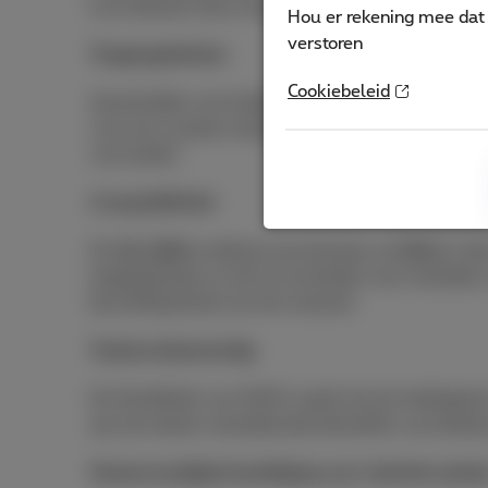
kunt beheren door een enkel dashboard te impleme
Hou er rekening mee dat 
verstoren
Toegangsbeheer
Cookiebeleid
Aanzienlijke vermindering van cyberbeveiligingsri
voor een systeem dat het toegangsbeheer regelt zo
vermindert.
Compatibiliteit
De
SD-WAN
underlay kan bestaan uit
MPLS
, in
toegangstypes en dit uit te breiden met meerdere
beschikbaarheid van het netwerk.
Toekomstbestendig
De flexibiliteit van SASE maakt het de intellige
aan de steeds veranderende behoeften van bedri
Vereenvoudigde beveiliging voor hybride werke