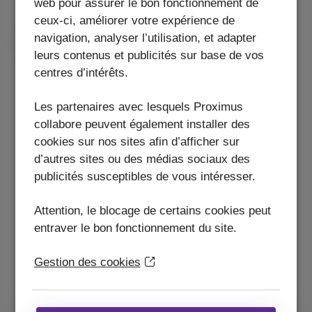
web pour assurer le bon fonctionnement de
ceux-ci, améliorer votre expérience de
Samsung
navigation, analyser l’utilisation, et adapter
Galaxy A17 4G
leurs contenus et publicités sur base de vos
centres d’intérêts.
Les partenaires avec lesquels Proximus
collabore peuvent également installer des
cookies sur nos sites afin d’afficher sur
d’autres sites ou des médias sociaux des
publicités susceptibles de vous intéresser.
128 GB
Attention, le blocage de certains cookies peut
entraver le bon fonctionnement du site.
A partir de
9
Avec abonnement
€
Gestion des cookies
€179,99
Sans abonnement