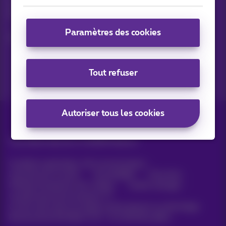
Suivez les dernières actualités, offres ou promotions fraîches
du jour
Paramètres des cookies
C’est parti!
Tout refuser
Autoriser tous les cookies
Tous droits réservés. ©
2026
Proximus
Conditions générales, info consommateur
Liste des prix et tarifs
Accessibilité
Vie privée
Politique de gestion des cookies
Cookie manager
Coordonnées de l’entreprise
Ce site a été créé et est géré conformément au droit belge.
Boulevard du Roi Albert II 27 - B-1030 Bruxelles.