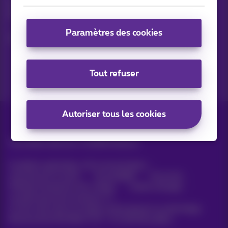
Suivez les dernières actualités, offres ou promotions fraîches
du jour
Paramètres des cookies
C’est parti!
Tout refuser
Autoriser tous les cookies
Tous droits réservés. ©
2026
Proximus
Conditions générales, info consommateur
Liste des prix et tarifs
Accessibilité
Vie privée
Politique de gestion des cookies
Cookie manager
Coordonnées de l’entreprise
Ce site a été créé et est géré conformément au droit belge.
Boulevard du Roi Albert II 27 - B-1030 Bruxelles.