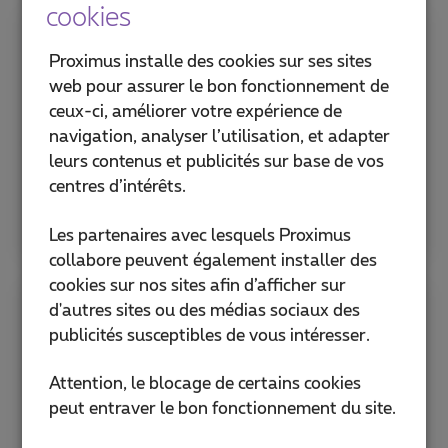
cookies
News
Proximus installe des cookies sur ses sites
web pour assurer le bon fonctionnement de
Lisez et écoutez tous nos témoignages de
ceux-ci, améliorer votre expérience de
clients ICT, nos podcasts, nos webinaires et
navigation, analyser l’utilisation, et adapter
bien plus encore en un seul endroit.
leurs contenus et publicités sur base de vos
centres d’intérêts.
Lisez plus
Les partenaires avec lesquels Proximus
collabore peuvent également installer des
cookies sur nos sites afin d’afficher sur
d'autres sites ou des médias sociaux des
Certificats ISO & attestation ISAE
publicités susceptibles de vous intéresser.
Nos systèmes de qualité et de sécurité de
Attention, le blocage de certains cookies
l'information Proximus sont conformes aux
peut entraver le bon fonctionnement du site.
normes ISO 9001, ISO 27001, ISAE
3000/SOC 2 Type II et aux exigences légales.