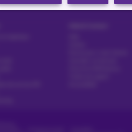
Aide & Contact
 et logistique
Aide
Contact
Facture par e-mail, Zoomit…
 santé
Consulter vos factures
public
S'inscrire à MyProximus
Tickets de support
ires de services RH
Accessibilité
uring
Proximus
consommateur
Liste des prix et tarifs
Accessibilité