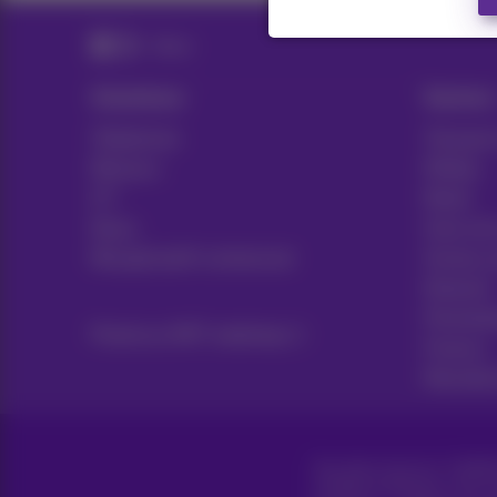
News
Solutions
Sectors
Téléphonie
Transport
Réseaux
Médias
ICT
Retail
News
Soins de
Récapitulatif contractuel
Secteur 
Notariat
Prestata
Proximus NXT webshop
Finance
Manufact
Tous droits réservés. ©
2026
Conditions générales, info 