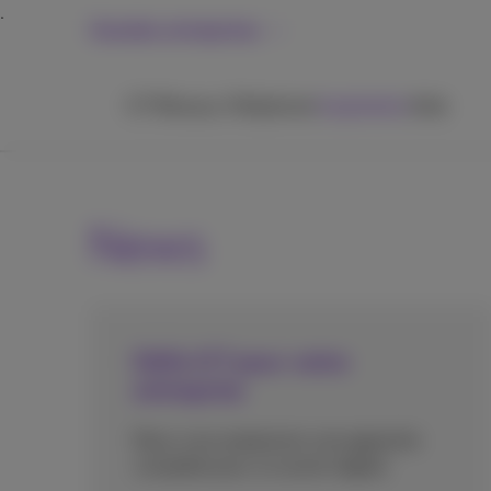
Grandes entreprises
ICT
Réseaux
Téléphonie
Inspiration
Aide
News
Défis ICT pour votre
entreprise
Nous vous proposons une approche
complète pour un avenir digital.