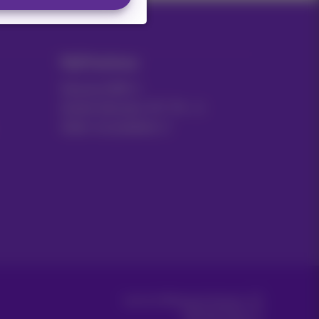
MyProximus
Facture GSM
Autres factures: ICT, TV…
Gérer vos produits
Carrier & Wholesale Solutions
Proximus Group