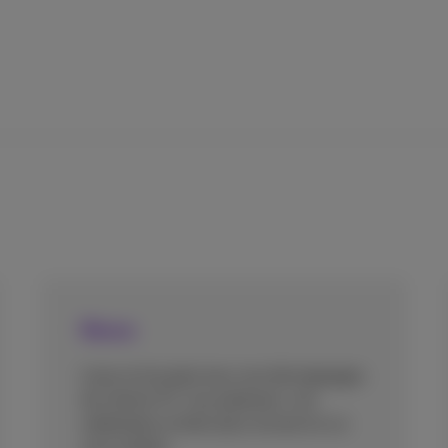
News
Lisez et écoutez tous nos témoignages
de clients ICT, nos podcasts, nos
webinaires et bien plus encore en un