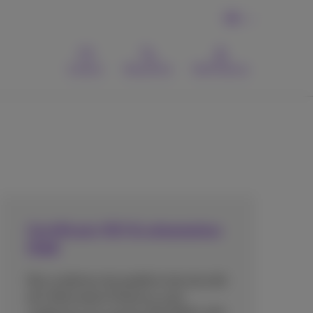
FR
Contact
Recherche
MyProximus
Certificats ISO & attestation
ISAE
Nos systèmes de qualité et de sécurité
de l'information Proximus sont