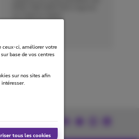
conformes aux normes ISO 9001, ISO
27001, ISAE 3000/SOC 2 Type II et
aux exigences légales.
Lisez plus
 ceux-ci, améliorer votre
s sur base de vos centres
ies sur nos sites afin
 intéresser.
Retrouvez-nous sur
riser tous les cookies