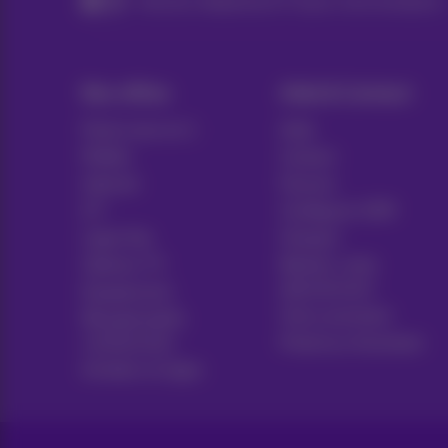
Internet, téléphonie & TV pour votre entreprise
Nos offres
Aide & Contact
Packs tout en 1
Aide
Mobile
Contact
Internet
Facture
ICT
Configurer GSM
Ligne fixe
Hotspot
Options TV
Résilier votre
abonnement
Equipement
Voice assistant
Récapitulatifs
contractuels
Proximus Assistant
Acheter en ligne