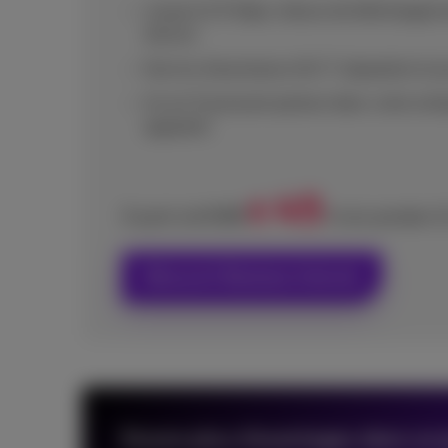
Jusqu’à 2.5 Gbps vitesse de téléchargem
d’envoi
Service d'assistance 24/7, réparation le
Un wi-fi puissant partout dans votre entr
appareils
45
€
€ 65
À partir de
/mois pendant 1
Découvrir Business Internet
Encore plus d’avantages dans un 