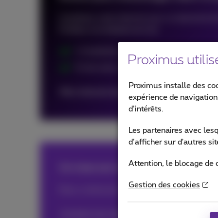
Combinez votre internet avec un abonnement m
Profitez immédiatement de:
L’installation gratuite
Proximus utilis
Et de notre service clientèle personnali
Proximus installe des co
Mon internet dans un pack
expérience de navigation,
d’intérêts.
Les partenaires avec les
d’afficher sur d'autres s
Attention, le blocage de 
Un internet stable et ultra-rapide
Gestion des cookies
Nous continuons à développer notre réseau de 
Je teste mon adresse