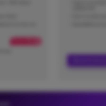
ent / 500 vitesse
Toujours accessible
publique fixe
 jour même
Inclut un routeur p
eprise et sur tous vos
Disponibilité accru
Promo Web
2 mois
Découvrir Interne
pack