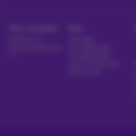
Gérer vos produits
Blog
MyProximus
News blog
S'inscrire à MyProximus
Nos engagements
Avantages fidélité
Lancez votre business
Devenir client