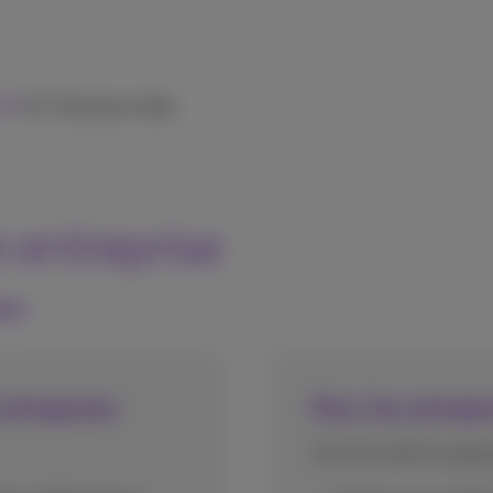
 TV
ICT Solutions
Aide
e entreprise
ons
entreprises
Pour les entrep
De 10 à 200 emplo