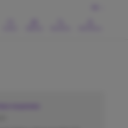
FR
Contact
Webmail
Recherche
MyProximus
rises moyennes
yés