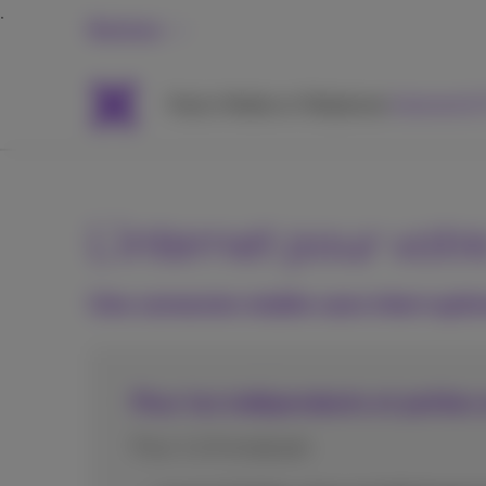
Business
Packs
Mobile et Téléphonie
Internet &
L'internet pour votr
Une connexion stable sans interrupti
Pour les indépendants et petites 
Pour 1 à 9 employés