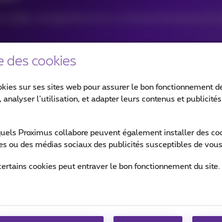
obile, une ligne fixe ou la tv, en fonction des besoins de vo
e des cookies
sé
okies sur ses sites web pour assurer le bon fonctionnement de
 analyser l’utilisation, et adapter leurs contenus et publicité
quels Proximus collabore peuvent également installer des cook
ites ou des médias sociaux des publicités susceptibles de vous
certains cookies peut entraver le bon fonctionnement du site.
 grâce à la fibre
fibre optique. Vérifiez si la fibre est disponible pour votre e