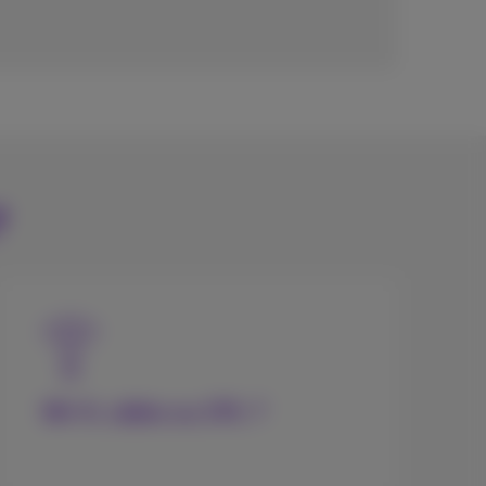
?
Wi-fi, câble ou CPL ?