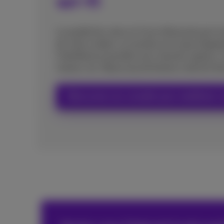
wi-fi
La qualité de votre wi-fi est influencée par l
de votre modem, le nombre et le type d'appar
l'interférence possible avec d'autres signaux,
maison, etc. Beaucoup de facteurs doivent êtr
Découvrez nos conseils pour améliorer v