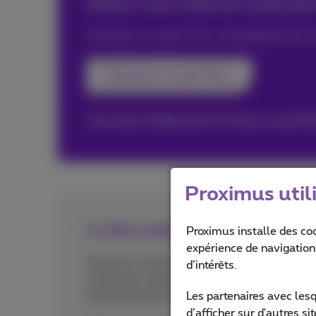
Voulez-vous l’internet le plus p
Choisissez un pack Flex+ et bénéficiez de l’i
Choisissez un pack Flex+
Vous êtes indépendant? Prenez un pack B
Proximus util
La fibre optique de Proximus ré
Proximus installe des co
expérience de navigation,
Proximus a été reconnu pour son réseau en f
d’intérêts.
connexion la plus rapide et la plus stable 
internet fixe par nPerf .
Les partenaires avec les
d’afficher sur d'autres s