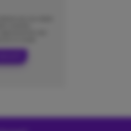
a distance qui vous sépare
eils connectés,
 l'agencement de votre
e pris en compte.
otre wi-fi