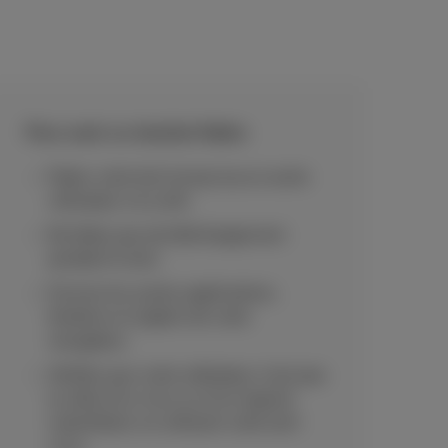
Pour avoir un résultat fiable:
Faites votre test lorsqu’aucun autre
utilisateur ne surfe.
Ne faites pas de téléchargement
pendant le test.
Fermez les autres applications,
fenêtres et onglets de votre
navigateur.
Vérifiez que votre ordinateur n’est pas
la cible d’un virus ou d’un logiciel
malveillant, en utilisant votre anti-
virus.