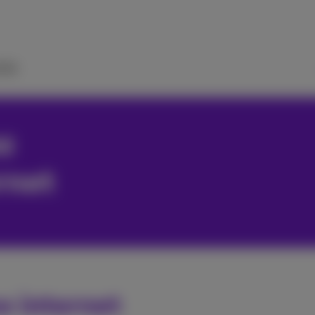
ide
z
rnet
e internet