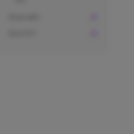
Test par cable?
Test en wi-fi?