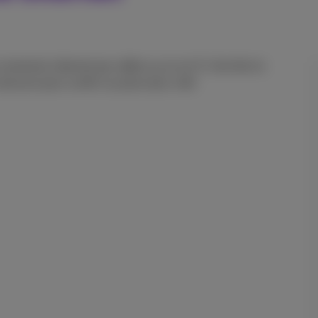
connexion internet par câble ou en wi-fi. Une fois le
stuces pour surfer ou jouer plus vite!