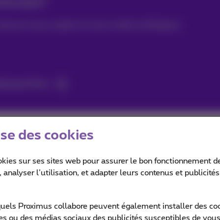
erformant?
nternet le plus rapide et le plus stable de Belgique.
usiness Flex+
ise des cookies
compensée par Ookla® et nPerf
okies sur ses sites web pour assurer le bon fonctionnement de
 analyser l’utilisation, et adapter leurs contenus et publicité
ibre optique comme l’opérateur télécom offrant la
de Belgique par Ookla® et la meilleure performance
quels Proximus collabore peuvent également installer des cook
ites ou des médias sociaux des publicités susceptibles de vous