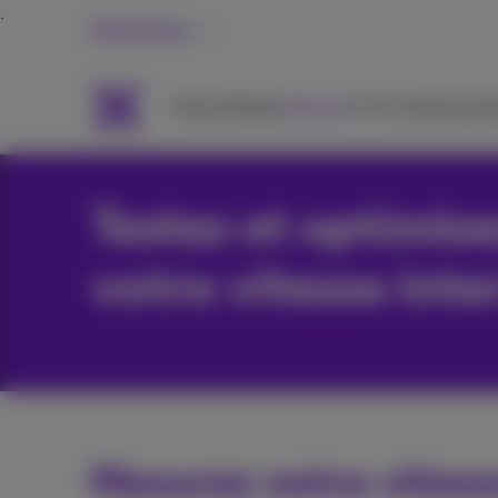
Particuliers
Packs
Mobile
Internet
TV & Streaming
A
Testez et optimise
votre vitesse inte
Mesurez votre vitess