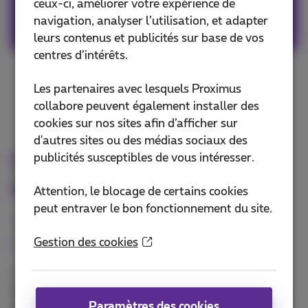
ceux-ci, améliorer votre expérience de
navigation, analyser l’utilisation, et adapter
leurs contenus et publicités sur base de vos
centres d’intérêts.
Les partenaires avec lesquels Proximus
collabore peuvent également installer des
cookies sur nos sites afin d’afficher sur
d'autres sites ou des médias sociaux des
Comment la fibre est-elle
publicités susceptibles de vous intéresser.
installée à mon adresse?
Attention, le blocage de certains cookies
peut entraver le bon fonctionnement du site.
L'installation de la fibre est différente
pour chaque adresse
Gestion des cookies
L'installation de la fibre varie en fonction de votre
lieu de résidence et du type de bien que vous
Paramètres des cookies