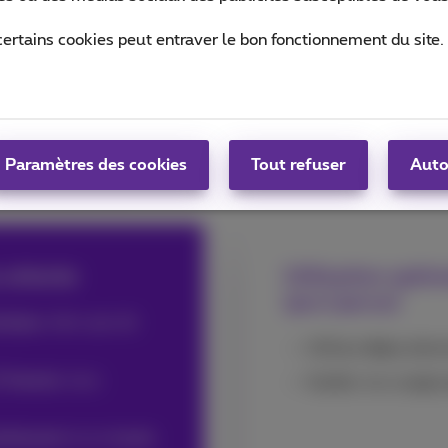
certains cookies peut entraver le bon fonctionnement du site.
tre activité
Paramètres des cookies
Tout refuser
Auto
eurs modernes
s attente
Utilisation opti
(pro/perso)
sique
, donc pas de
Utilisez
deux
abonn
2 heures
vous
Gardez vos usage
cilement
et en
toute