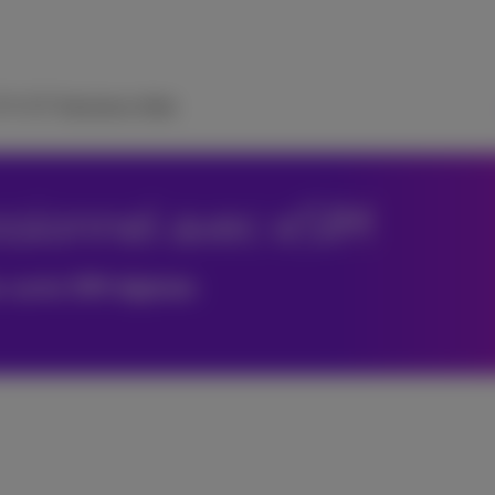
 TV
ICT Solutions
Aide
ssionnel avec eSIM
e carte SIM digitale