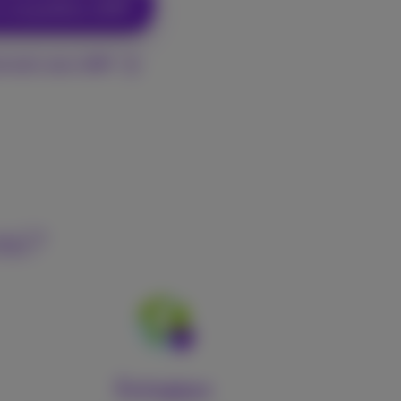
t compatibles eSIM?
nnels avec eSIM
ité?
Écologique