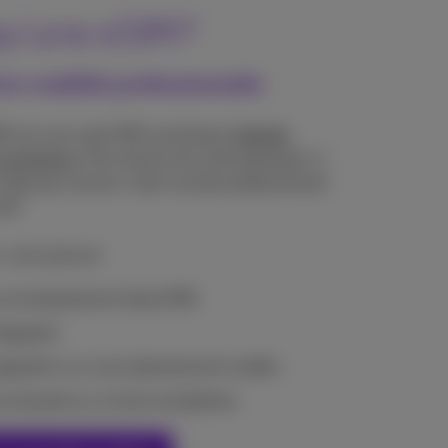
qu’une eSIM?
tre mobilité professionnelle
) est une carte SIM numérique
intégrée
smartphone
. Plus besoin de carte plastique: il
code pour activer votre numéro professionnel.
isé!
 vous pouvez:
s simultanément (dual SIM)
appareil
appareils à un seul abonnement mobile
as de perte ou vol de smartphone