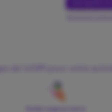
Quels appareils son
Abonnements professio
s de l’eSIM pour votre activ
Double usage pro/perso