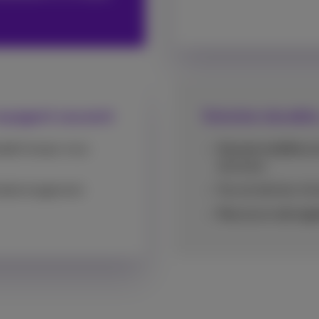
voyagent souvent
Solution durable
ocal
lorsque vous
Aucune matière
pr
physique
’endommagement
Pas de déchets d'e
Pas
besoin
de logi