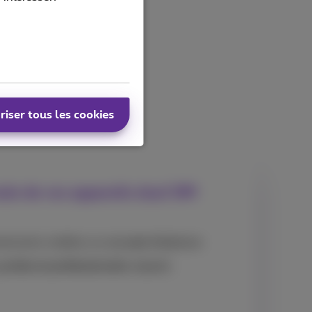
riser tous les cookies
male de vos appareils dual SIM
ements mobiles sur
un seul
téléphone
s
privés et professionnels
séparés