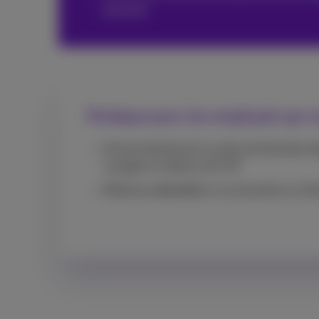
sécurité
Pratique pour les employés qui 
Activez facilement un plan de données
l
voyagez en dehors de l'UE
Meilleure
sécurité
en cas de perte ou d