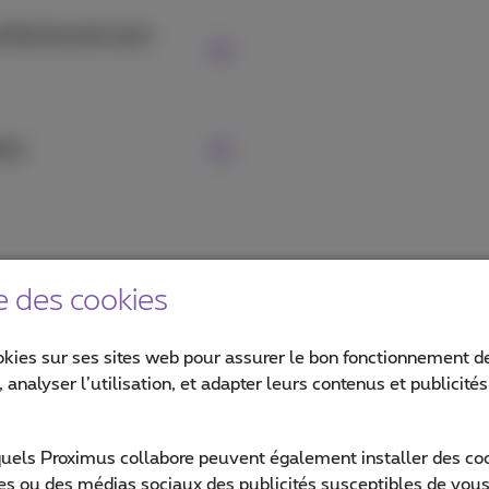
ofessionnel avec
ess
e des cookies
ompatibles avec l’eSIM?
okies sur ses sites web pour assurer le bon fonctionnement de
 analyser l’utilisation, et adapter leurs contenus et publicité
M en le recherchant dans la liste ci-dessous. Nous pouvons un
quels Proximus collabore peuvent également installer des cook
ites ou des médias sociaux des publicités susceptibles de vous