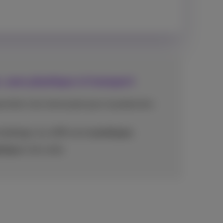
, sans plastique ni transport
emière n'est nécessaire pour la production
mballage, les eSIM sont
numériques
stique
ni de vente