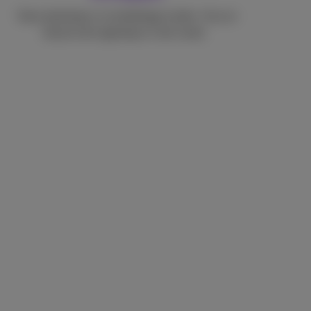
Sans plastique ni emballage à jeter. Aucun
besoin de logistique ni de vente.