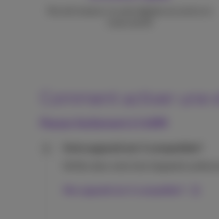
Pas de livraison, la carte digitale est active en
moins de 2h!
Comment activer une 
Passez facilement à l’eSIM
Votre appareil est-il compatible?
1
Vérifiez dans notre liste d’appareils profes
Mon appareil est-il compatible?