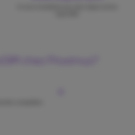
Un seul smartphone pour deux lignes actives
(dual SIM).
eSIM chez Proximus?
sionnels compatibles.