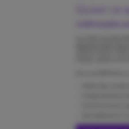
Qu’est-ce 
L’eSIM simplifie vo
Une eSIM (embedded SIM
directement dans votre 
suffit de scanner un QR 
Pratique, rapide et sécur
Avec une eSIM Proximus,
Utiliser deux numéro
Changer facilement d’
Connecter plusieurs 
Agir rapidement en c