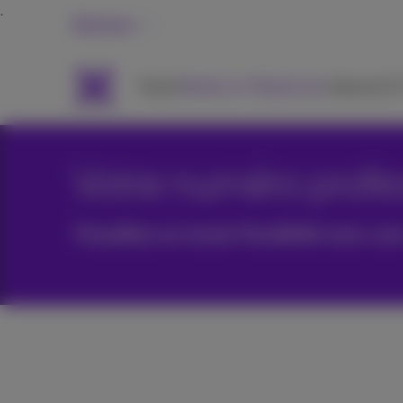
Business
Packs
Mobile et Téléphonie
Internet &
Votre numéro profe
Travaillez en toute flexibilité avec un