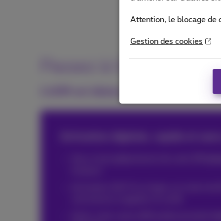
Attention, le blocage de 
Gestion des cookies
Passez à l’eSIM pour vo
L’eSIM est idéale pour les entrepren
Activation digitale, rapide et san
Vous n'avez
plus
besoin de carte SIM
phy
livraison
Activation 100 % en ligne, en moins de
commencer à appeler et surfer
Gérez votre carte eSIM professionnelle
fa