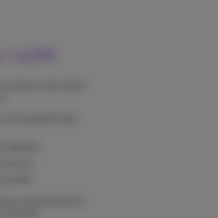
c l'eSIM
ous devez rester réactif.
us:
un seul appareil (dual
 d’appareil
uméros pro
carte SIM
sissez votre abonnement
e commande.