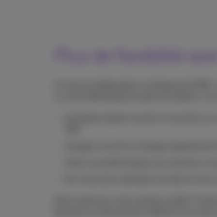
Plus de flexibilité ave
En tant qu’indépendant ou dirigeant de PME, v
La carte eSIM professionnelle est idéale si vo
Souhaitez séparer travail et vie privée sur 
SIM)
Voyagez souvent et changez régulièrement
Gérez une petite équipe avec plusieurs n
Ne voulez plus attendre la livraison d’une 
Prêt à optimiser votre solution mobile? Choi
Business et sélectionnez l’eSIM lors de votr