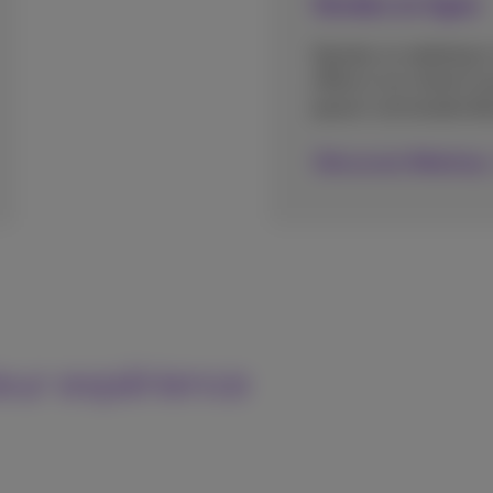
Vendez en ligne
Ajoutez un webshop à 
offrez à vos clients la 
passer commande dire
Découvrez Webshop
leur expérience