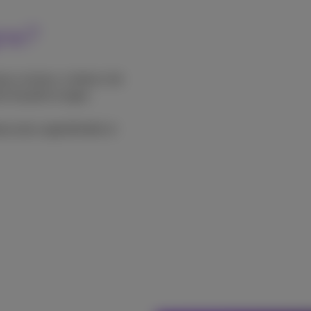
gne?
eaux sociaux, moteurs de
il d'audit en ligne.
yse plus approfondie et