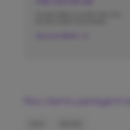
Créez votre site web
Un expert digital vous aide à créer votre
site web complet et personnalisé.
Découvrez Website
Nos clients partagent 
Steve
Nathalie