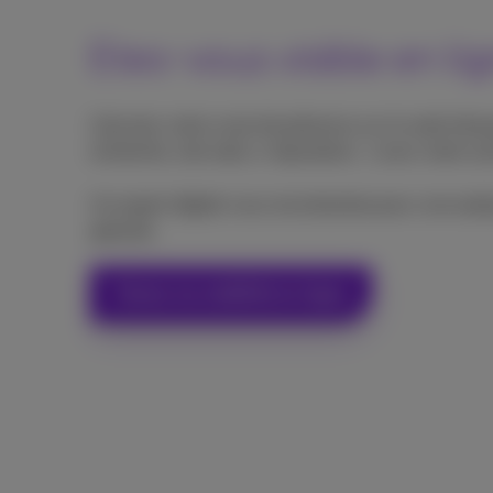
Etes-vous visible en li
Calculez votre score de présence sur le web (rés
recherche, site web, e-réputation...) avec notre out
Un expert digital vous recontactera pour une anal
gratuite.
Testez ma visibilité en ligne