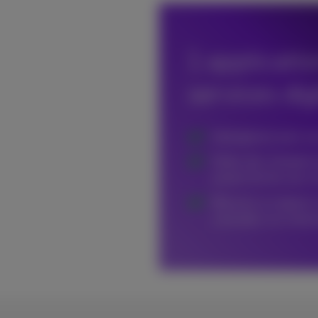
1 applicati
services dig
Interagissez avec vo
Faites des changeme
autant de fois que n
Recevez un rapport m
consultez vos stati