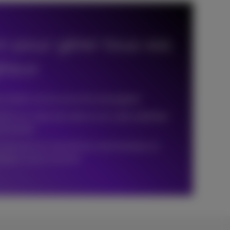
on pour gérer tous vos
itaux
s clients via les avis et la messagerie
nts sur votre site web ou sur votre webshop
écessaire
ensuel sur l’activité de votre business et
stiques à tout moment