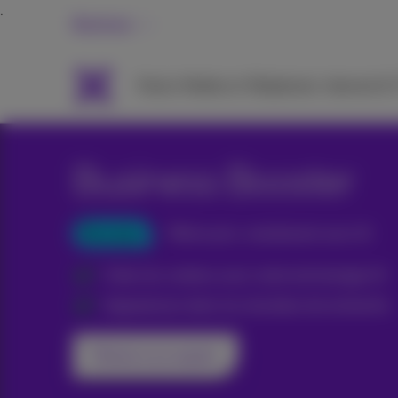
Business
Packs
Mobile et Téléphonie
Internet &
Business Booster
Nouveau
Même prix, maintenant avec IA
Créez du contenu avec notre technologie AI
Apparaissez dans les résultats de recherche
Parlez à un expert