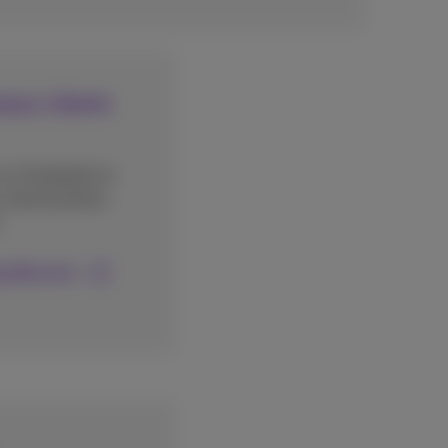
aux clients
 sur Facebook et
votre business
.
ng Booster