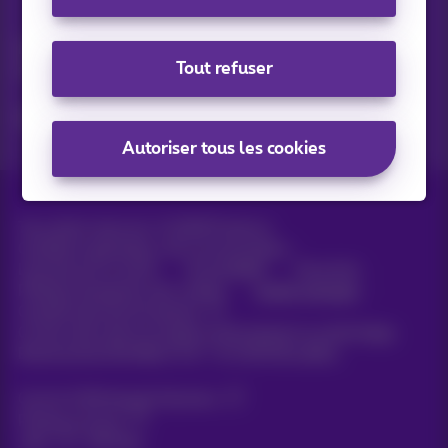
Vos actus par e-mail
Découvrez les dernières infos, promotions ou offres du
Tout refuser
moment
Oui, je suis curieux!
Autoriser tous les cookies
Tous droits réservés. ©
2026
Proximus
Conditions générales, info consommateur
Liste des prix et tarifs
Accessibilité
Vie privée
Politique de gestion des cookies
Cookie manager
Coordonnées de l’entreprise
Ce site a été créé et est géré conformément au droit belge.
Boulevard du Roi Albert II 27 - B-1030 Bruxelles.
Carrier & Wholesale Solutions
Proximus Group
Jobs
|
Sitemap