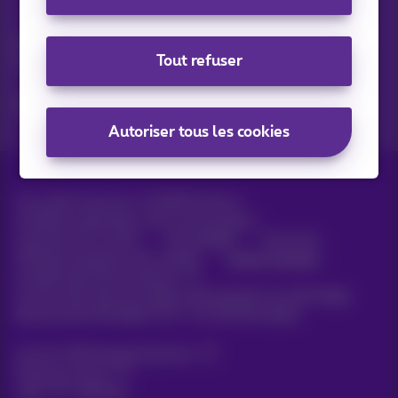
Vos actus par e-mail
Découvrez les dernières infos, promotions ou offres du
Tout refuser
moment
Oui, je suis curieux!
Autoriser tous les cookies
Tous droits réservés. ©
2026
Proximus
Conditions générales, info consommateur
Liste des prix et tarifs
Accessibilité
Vie privée
Politique de gestion des cookies
Cookie manager
Coordonnées de l’entreprise
Ce site a été créé et est géré conformément au droit belge.
Boulevard du Roi Albert II 27 - B-1030 Bruxelles.
Carrier & Wholesale Solutions
Proximus Group
Jobs
|
Sitemap