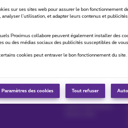
okies sur ses sites web pour assurer le bon fonctionnement de
 analyser l’utilisation, et adapter leurs contenus et publicité
Ret
quels Proximus collabore peuvent également installer des cook
ites ou des médias sociaux des publicités susceptibles de vous
certains cookies peut entraver le bon fonctionnement du site.
Gérer vos produits
Blog
MyProximus
News blog
Paramètres des cookies
Tout refuser
Auto
S'inscrire à MyProximus
Nos engagements
Avantages fidélité
Lancez votre business
Devenir client