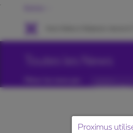
Business
Packs
Mobile et Téléphonie
Internet &
Toutes les News
Filtrer les news par :
Catégories
Proximus utilis