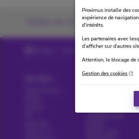
Proximus installe des co
expérience de navigation,
Contactez-nous
d’intérêts.
Les partenaires avec les
d’afficher sur d'autres s
Blog
Toutes les News
Attention, le blocage de 
Gestion des cookies
Nos offres
Aide & Contact
Packs tout en 1
Aide
Mobile
Contact
Internet
Facture
ICT
Configurer GSM
Ligne fixe
Hotspot
Options TV
Résilier votre