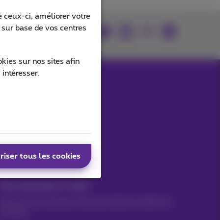
 ceux-ci, améliorer votre
s sur base de vos centres
rouvez-nous sur
ies sur nos sites afin
 intéresser.
Nos applications
riser tous les cookies
Vos actus par e-mail
Découvrez les dernières infos, promotions ou offres du
moment