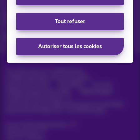
Vos actus par e-mail
Découvrez les dernières infos, promotions ou offres du
Tout refuser
moment
Oui, je suis curieux!
Autoriser tous les cookies
Tous droits réservés. ©
2026
Proximus
Conditions générales, info consommateur
Liste des prix et tarifs
Accessibilité
Vie privée
Politique de gestion des cookies
Cookie manager
Coordonnées de l’entreprise
Ce site a été créé et est géré conformément au droit belge.
Boulevard du Roi Albert II 27 - B-1030 Bruxelles.
Carrier & Wholesale Solutions
Proximus Group
Jobs
|
Sitemap