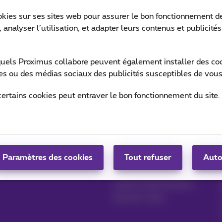
okies sur ses sites web pour assurer le bon fonctionnement de
 analyser l’utilisation, et adapter leurs contenus et publicité
Ret
quels Proximus collabore peuvent également installer des cook
ites ou des médias sociaux des publicités susceptibles de vous
certains cookies peut entraver le bon fonctionnement du site.
Gérer vos produits
Blog
MyProximus
News blog
Paramètres des cookies
Tout refuser
Auto
S'inscrire à MyProximus
Nos engagements
Avantages fidélité
Lancez votre business
Devenir client