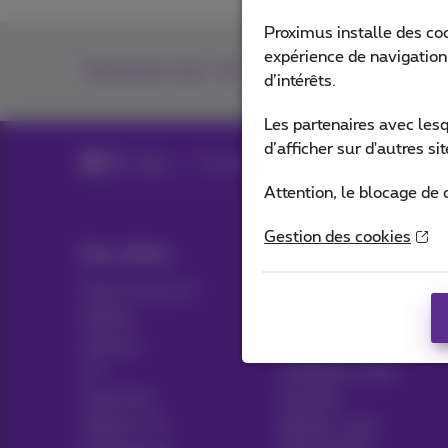
Proximus installe des co
expérience de navigation,
Contactez-nous
d’intérêts.
Les partenaires avec les
d’afficher sur d'autres s
Blog
Toutes les News
Attention, le blocage de 
Gestion des cookies
Nos offres
Aide & Contact
Packs tout en 1
Aide
Mobile
Contact
Internet
Facture
ICT
Configurer GSM
Ligne fixe
Hotspot
Options TV
Résilier votre