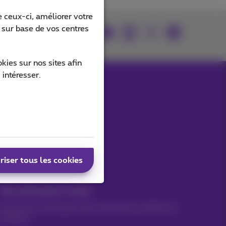
 ceux-ci, améliorer votre
s sur base de vos centres
rouvez-nous sur
ies sur nos sites afin
 intéresser.
Nos applications
riser tous les cookies
Vos actus par e-mail
Découvrez les dernières infos, promotions ou offres du
moment