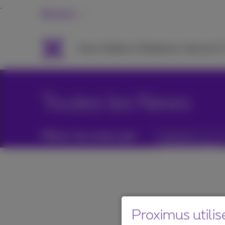
Business
Packs
Mobile et Téléphonie
Internet &
Toutes les News
Filtrer les news par :
Catégories
Proximus utilis