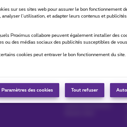
okies sur ses sites web pour assurer le bon fonctionnement de
 analyser l’utilisation, et adapter leurs contenus et publicité
Ret
quels Proximus collabore peuvent également installer des cook
ites ou des médias sociaux des publicités susceptibles de vous
certains cookies peut entraver le bon fonctionnement du site.
Gérer vos produits
Blog
MyProximus
News blog
Paramètres des cookies
Tout refuser
Auto
S'inscrire à MyProximus
Nos engagements
Avantages fidélité
Lancez votre business
Devenir client