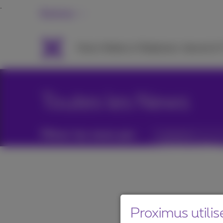
Business
Packs
Mobile et Téléphonie
Internet &
Toutes les News
Filtrer les news par :
Catégories
Proximus utilis