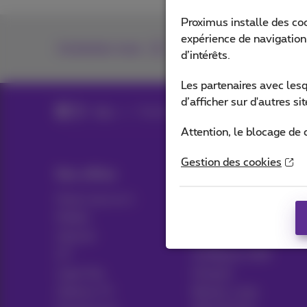
Proximus installe des co
expérience de navigation,
Contactez-nous
d’intérêts.
Les partenaires avec les
d’afficher sur d'autres s
Blog
Toutes les News
Attention, le blocage de 
Gestion des cookies
Nos offres
Aide & Contact
Packs tout en 1
Aide
Mobile
Contact
Internet
Facture
ICT
Configurer GSM
Ligne fixe
Hotspot
Options TV
Résilier votre