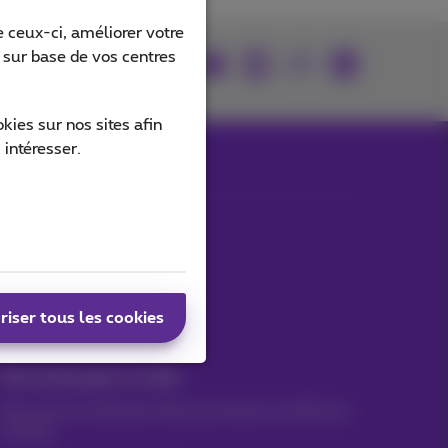
 ceux-ci, améliorer votre
s sur base de vos centres
rouvez-nous sur
ies sur nos sites afin
 intéresser.
Nos applications
riser tous les cookies
Vos actus par e-mail
Découvrez les dernières infos, promotions ou offres du
moment