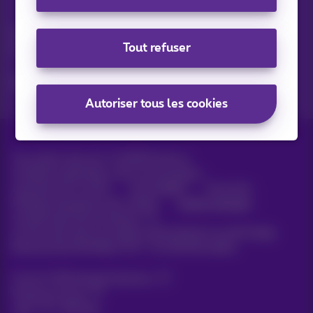
Vos actus par e-mail
Découvrez les dernières infos, promotions ou offres du
Tout refuser
moment
Oui, je suis curieux!
Autoriser tous les cookies
Tous droits réservés. ©
2026
Proximus
Conditions générales, info consommateur
Liste des prix et tarifs
Accessibilité
Vie privée
Politique de gestion des cookies
Cookie manager
Coordonnées de l’entreprise
Ce site a été créé et est géré conformément au droit belge.
Boulevard du Roi Albert II 27 - B-1030 Bruxelles.
Carrier & Wholesale Solutions
Proximus Group
Jobs
|
Sitemap